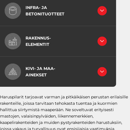
LATTIABETONIT
INFRA- JA
INFRABETONI
BETONITUOTTEET
JUOTOSBETONIT
VÄHÄHIILISET BETONIT
RB-KING -LAATIKKOELEMENTIT
MAAKOSTEAT BETONIT
RAKENNUS-
VÄRIBETONIT
EK-putket, pyöreät
ELEMENTIT
RUISKUBETONIT
EK-kulmaputket
BETONIPUT
KUITUBETONI
Viistetyt pyöreät putket
KET
ERIKOISBETONIT
EK-soviteputket
BETROC OY
EK-kärkikappaleet
PELLON BETONI OY
KIVI- JA MAA-
NAPAPIIRIN BETONI OY
AINEKSET
Kaivonrenkaat
Pohjarenkaat
TYKKIMÄEN SORA OY
Pohjarenkaat kourupohjalla
Haruspilarit tarjoavat varman ja pitkäikäisen perustan erilaisille
Kartiorenkaat
rakenteille, joissa tarvitaan tehokasta tuentaa ja kuormien
Teleskooppikartiot
hallittua siirtymistä maaperään. Ne soveltuvat erityisesti
Kaivonkannet
BETONIKAI
mastojen, valaisinpylväiden, liikennemerkkien,
Korotusrenkaat
VOT
kaapelirakenteiden ja muiden pystyrakenteiden harustuksiin,
Valurautakansistot
joissa vakaus ja turvallisuus ovat ensisijaisia vaatimuksia.