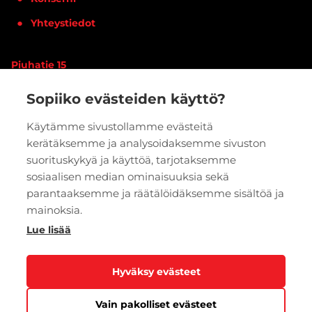
Yhteystiedot
Piuhatie 15
90620 OULU
Sopiiko evästeiden käyttö?
Vaihde:
020 7933 400
Käytämme sivustollamme evästeitä
kerätäksemme ja analysoidaksemme sivuston
PYYDÄ TARJOUS
VERKKOKAUPPA
suorituskykyä ja käyttöä, tarjotaksemme
sosiaalisen median ominaisuuksia sekä
parantaaksemme ja räätälöidäksemme sisältöä ja
mainoksia.
Lue lisää
Hyväksy evästeet
Vain pakolliset evästeet