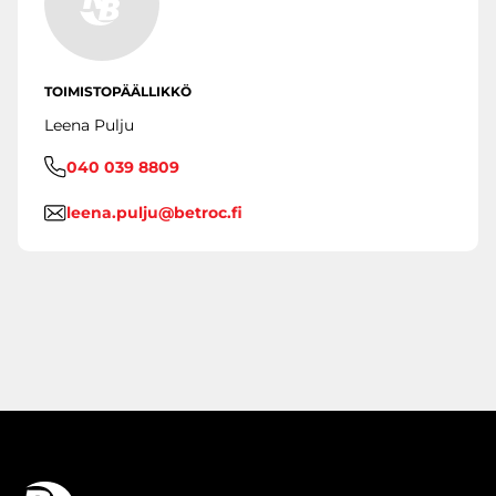
TOIMISTOPÄÄLLIKKÖ
Leena Pulju
040 039 8809
leena.pulju@betroc.fi