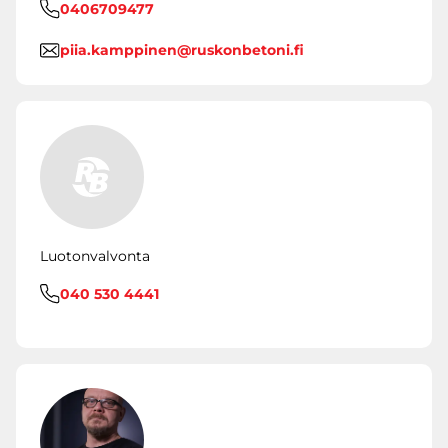
0406709477
piia.kamppinen@ruskonbetoni.fi
Luotonvalvonta
040 530 4441