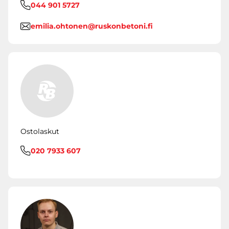
044 901 5727
emilia.ohtonen@ruskonbetoni.fi
Ostolaskut
020 7933 607