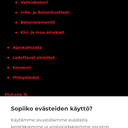
Valmisbetoni
Infra- ja Betonituotteet
Betonielementit
Kivi- ja maa-ainekset
Ajankohtaista
Ladattavat aineistot
Konserni
Yhteystiedot
Piuhatie 15
90620 OULU
Sopiiko evästeiden käyttö?
Vaihde:
020 7933 400
Käytämme sivustollamme evästeitä
kerätäksemme ja analysoidaksemme sivuston
PYYDÄ TARJOUS
VERKKOKAUPPA