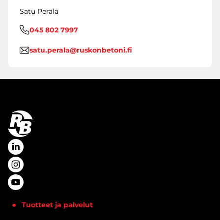
Satu Perälä
045 802 7997
satu.perala@ruskonbetoni.fi
Tuotteet ja palvelut