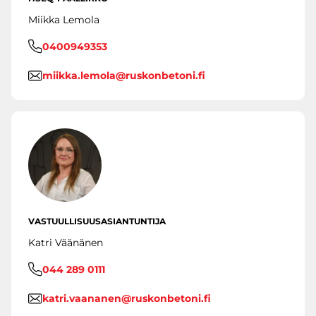
Miikka Lemola
0400949353
miikka.lemola@ruskonbetoni.fi
VASTUULLISUUSASIANTUNTIJA
Katri Väänänen
044 289 0111
katri.vaananen@ruskonbetoni.fi