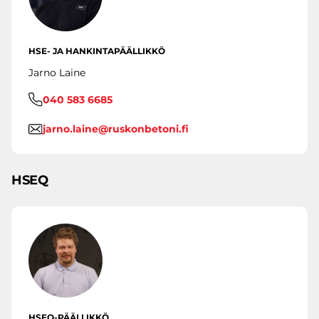
HSE- JA HANKINTAPÄÄLLIKKÖ
Jarno Laine
040 583 6685
jarno.laine@ruskonbetoni.fi
HSEQ
HSEQ-PÄÄLLIKKÖ