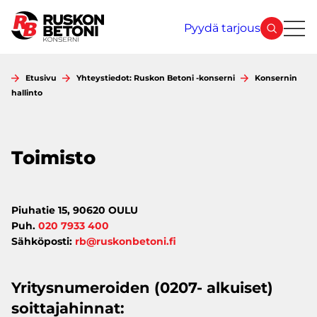
Siirry
sisältöön
Pyydä tarjous
Etusivu
Yhteystiedot: Ruskon Betoni -konserni
Konsernin
hallinto
Toimisto
Piuhatie 15, 90620 OULU
Puh.
020 7933 400
Sähköposti:
rb@ruskonbetoni.fi
Yritysnumeroiden (0207- alkuiset)
soittajahinnat: