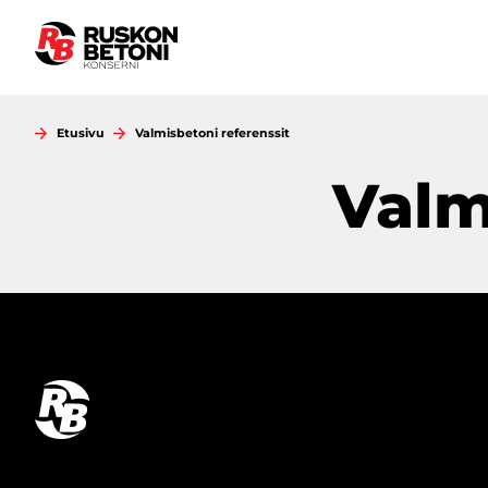
Siirry
sisältöön
Etusivu
Valmisbetoni referenssit
Valm