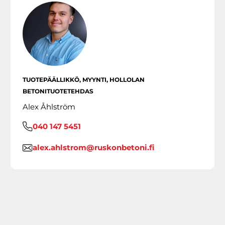
TUOTEPÄÄLLIKKÖ, MYYNTI, HOLLOLAN
BETONITUOTETEHDAS
Alex Åhlström
040 147 5451
alex.ahlstrom@ruskonbetoni.fi