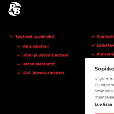
Tuotteet ja palvelut
Ajankoht
Ladattav
Valmisbetoni
Konsern
Infra- ja Betonituotteet
Yhteysti
Betonielementit
Sopiik
Kivi- ja maa-ainekset
Käytämme
sivuston 
ominaisuu
mainoksia
Lue lisää