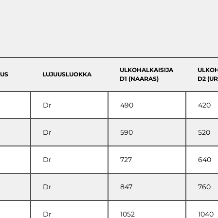
ULKOHALKAISIJA
ULKOH
UUS
LUJUUSLUOKKA
D1 (NAARAS)
D2 (U
Dr
490
420
Dr
590
520
Dr
727
640
Dr
847
760
Dr
1052
1040