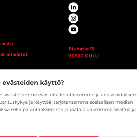
aista
Piuhatie 15
at aineistot
90620 OULU
i
Vaihde:
020 7933 400
edot
o evästeiden käyttö?
 sivustollamme evästeitä kerätäksemme ja analysoidaks
suorituskykyä ja käyttöä, tarjotaksemme sosiaalisen median
ksia sekä parantaaksemme ja räätälöidäksemme sisältöä ja
.