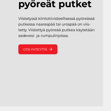
pyöreät putket
Viistetyssä kiintotiivisteellisessä pyöreässä
putkessa naaraspää tai urospää on viis­
tetty. Viistettyä pyöreää putkea käytetään
sadevesi- ja rumpulinjoissa.
OTA YHTEYTTÄ