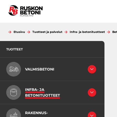
Siirry
sisältöön
Etusivu
Tuotteet ja palvelut
Infra- ja betonituotteet
Be
TUOTTEET
VALMISBETONI
RAKENNEBETONIT
INFRA- JA
LATTIABETONIT
BETONITUOTTEET
INFRABETONI
JUOTOSBETONIT
RB-KING -LAATIKKOELEMENTIT
VÄHÄHIILISET BETONIT
RAKENNUS-
MAAKOSTEAT BETONIT
EK-putket, pyöreät