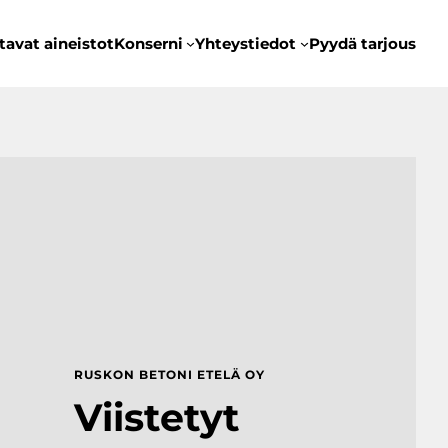
tavat aineistot
Konserni
Yhteystiedot
Pyydä tarjous
RUSKON BETONI ETELÄ OY
Viistetyt