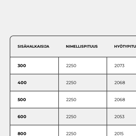
Asennusaineet
ASENNUS
ENERGIARAKENTAMINEN
BETONIPAINOT
PYLVASJALUSTAT
LAITEKAIVOT JA PUMPPAAMOT
SÄILIÖRATKAISUT
SISÄHALKAISIJA
NIMELLISPITUUS
HYÖTYPIT
PERUSTUSPILARIT
RÄÄTÄLÖIDYT INFRARATKAISUT
RB ROCKLINE
300
2250
2073
Betoniblokit
400
Ruokintakourut
2250
2068
MUUT
Loiskekupit
BETONITUOTTEE
Vesikourut ja loiskekivien jatkot
T
500
2250
2068
Lietekuilut
LIIKENNE-ESTEET
600
2250
2053
REUNAKIVET
800
2250
2015