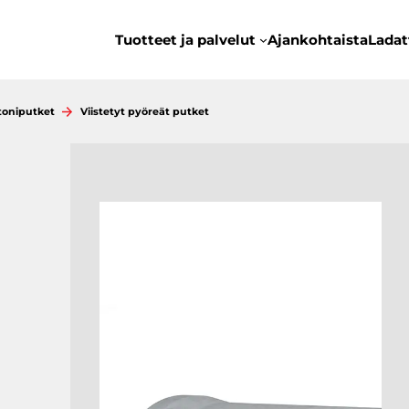
Tuotteet ja palvelut
Ajankohtaista
Ladat
toniputket
Viistetyt pyöreät putket