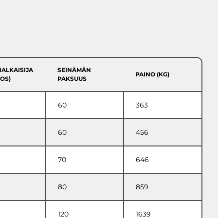
ALKAISIJA
SEINÄMÄN
PAINO (KG)
ROS)
PAKSUUS
60
363
60
456
70
646
80
859
120
1639