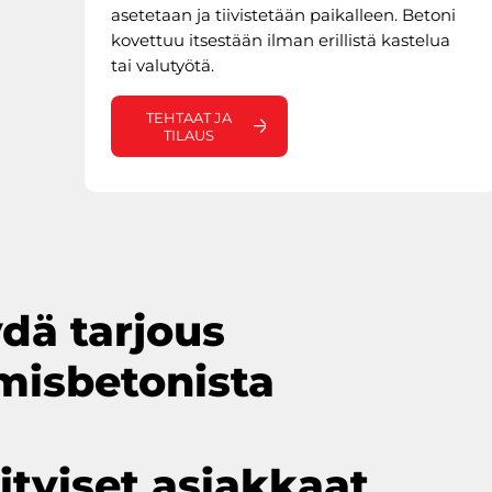
asetetaan ja tiivistetään paikalleen. Betoni
kovettuu itsestään ilman erillistä kastelua
tai valutyötä.
TEHTAAT JA
TILAUS
dä tarjous
misbetonista
ityiset asiakkaat