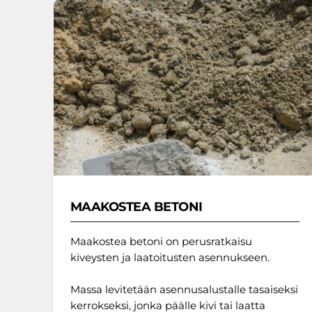
MAAKOSTEA BETONI
Maakostea betoni on perusratkaisu
kiveysten ja laatoitusten asennukseen.
Massa levitetään asennusalustalle tasaiseksi
kerrokseksi, jonka päälle kivi tai laatta