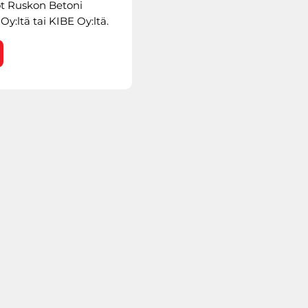
ot Ruskon Betoni
Oy:ltä tai KIBE Oy:ltä.