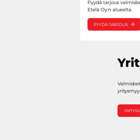
Pyydä tarjous valmisb
Etelä Oy:n alueelta.
PYYDÄ TARJOUS
Yri
Valmisbet
yritysmy
YRITYS