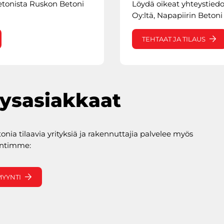
etonista Ruskon Betoni
Löydä oikeat yhteystied
Oy:ltä, Napapiirin Betoni 
TEHTAAT JA TILAUS
tysasiakkaat
onia tilaavia yrityksiä ja rakennuttajia palvelee myös
yntimme:
MYYNTI