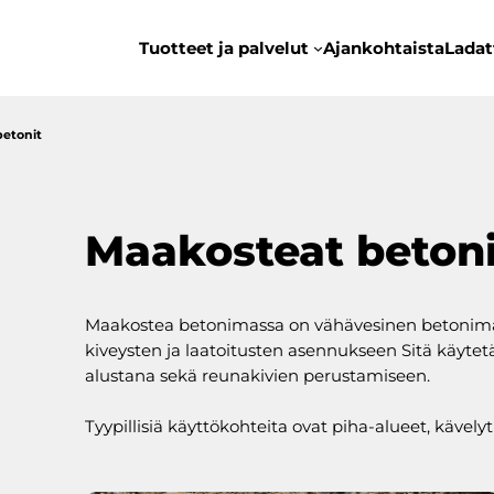
Tuotteet ja palvelut
Ajankohtaista
Ladat
etonit
Maakosteat betoni
Maakostea betonimassa on vähävesinen betonimassa, 
kiveysten ja laatoitusten asennukseen Sitä käytet
alustana sekä reunakivien perustamiseen.
Tyypillisiä käyttökohteita ovat piha-alueet, kävelyt