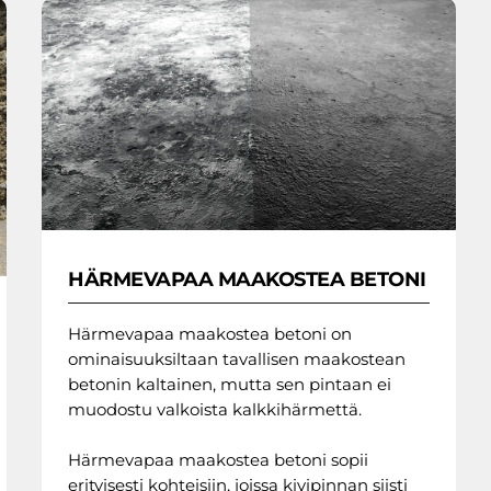
HÄRMEVAPAA MAAKOSTEA BETONI
Härmevapaa maakostea betoni on
ominaisuuksiltaan tavallisen maakostean
betonin kaltainen, mutta sen pintaan ei
muodostu valkoista kalkkihärmettä.
Härmevapaa maakostea betoni sopii
erityisesti kohteisiin, joissa kivipinnan siisti