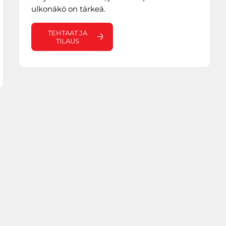
ulkonäkö on tärkeä.
TEHTAAT JA
TILAUS