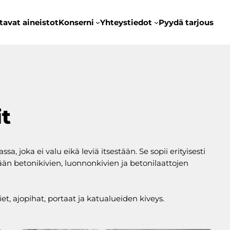
tavat aineistot
Konserni
Yhteystiedot
Pyydä tarjous
t
joka ei valu eikä leviä itsestään. Se sopii erityisesti
ään betonikivien, luonnonkivien ja betonilaattojen
iet, ajopihat, portaat ja katualueiden kiveys.