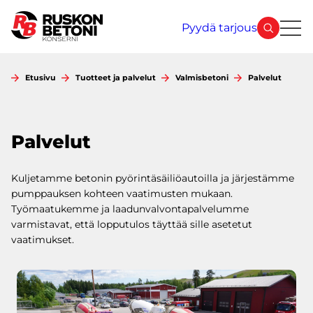
Siirry
sisältöön
Pyydä tarjous
Etusivu
Tuotteet ja palvelut
Valmisbetoni
Palvelut
Palvelut
Kuljetamme betonin pyörintäsäiliöautoilla ja järjestämme
pumppauksen kohteen vaatimusten mukaan.
Työmaatukemme ja laadunvalvontapalvelumme
varmistavat, että lopputulos täyttää sille asetetut
vaatimukset.