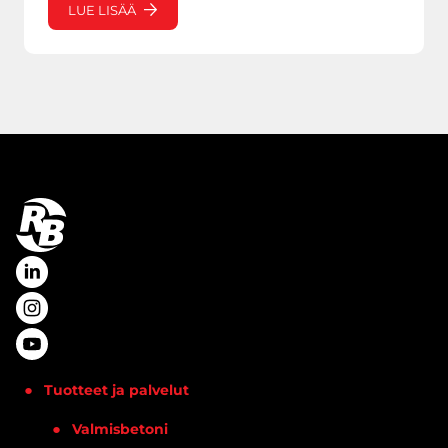
LUE LISÄÄ
Tuotteet ja palvelut
Valmisbetoni