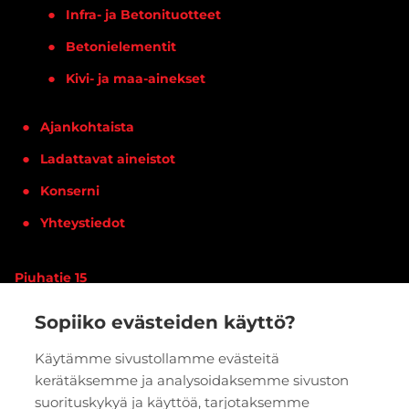
Infra- ja Betonituotteet
Betonielementit
Kivi- ja maa-ainekset
Ajankohtaista
Ladattavat aineistot
Konserni
Yhteystiedot
Piuhatie 15
90620 OULU
Sopiiko evästeiden käyttö?
Vaihde:
020 7933 400
Käytämme sivustollamme evästeitä
kerätäksemme ja analysoidaksemme sivuston
PYYDÄ TARJOUS
VERKKOKAUPPA
suorituskykyä ja käyttöä, tarjotaksemme