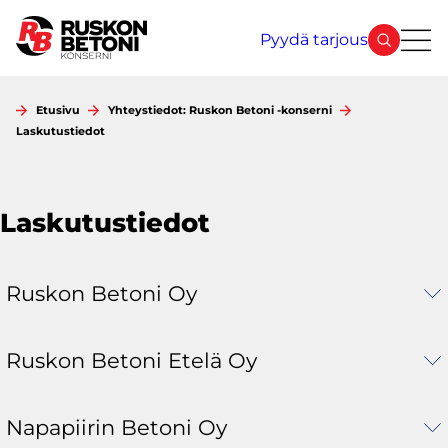
Siirry
sisältöön
Pyydä tarjous
Etusivu
Yhteystiedot: Ruskon Betoni -konserni
Laskutustiedot
Laskutustiedot
Ruskon Betoni Oy
Ruskon Betoni Etelä Oy
Napapiirin Betoni Oy