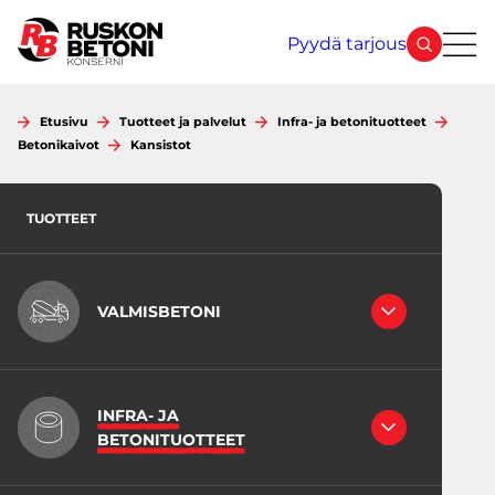
Siirry
sisältöön
Pyydä tarjous
Etusivu
Tuotteet ja palvelut
Infra- ja betonituotteet
Betonikaivot
Kansistot
TUOTTEET
VALMISBETONI
RAKENNEBETONIT
LATTIABETONIT
INFRA- JA
INFRABETONI
BETONITUOTTEET
JUOTOSBETONIT
VÄHÄHIILISET BETONIT