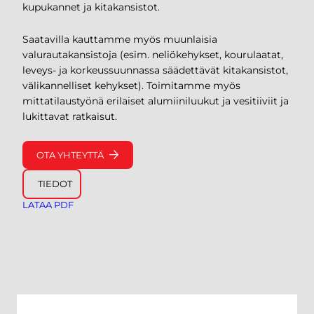
kupukannet ja kitakansistot.
Saatavilla kauttamme myös muunlaisia
valurautakansistoja (esim. neliökehykset, kourulaatat,
leveys- ja korkeussuunnassa säädettävät kitakansistot,
välikannelliset kehykset). Toimitamme myös
mittatilaustyönä erilaiset alumiiniluukut ja vesitiiviit ja
lukittavat ratkaisut.
OTA YHTEYTTÄ
TIEDOT
LATAA PDF