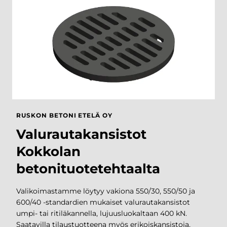
RUSKON BETONI ETELÄ OY
Valurautakansistot
Kokkolan
betonituotetehtaalta
Valikoimastamme löytyy vakiona 550/30, 550/50 ja
600/40 -standardien mukaiset valurautakansistot
umpi- tai ritiläkannella, lujuusluokaltaan 400 kN.
Saatavilla tilaustuotteena myös erikoiskansistoja,