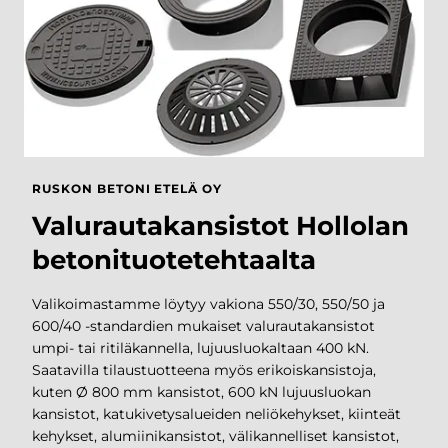
Asennuslaitteet
TUOTTEIDEN
Asennusaineet
ASENNUS
ENERGIARAKENTAMINEN
BETONIPAINOT
PYLVASJALUSTAT
LAITEKAIVOT JA PUMPPAAMOT
SÄILIÖRATKAISUT
RUSKON BETONI ETELÄ OY
PERUSTUSPILARIT
Valurautakansistot Hollolan
RÄÄTÄLÖIDYT INFRARATKAISUT
betonituotetehtaalta
RB ROCKLINE
Betoniblokit
Valikoimastamme löytyy vakiona 550/30, 550/50 ja
Ruokintakourut
MUUT
600/40 -standardien mukaiset valurautakansistot
Loiskekupit
BETONITUOTTEE
umpi- tai ritiläkannella, lujuusluokaltaan 400 kN.
Vesikourut ja loiskekivien jatkot
T
Saatavilla tilaustuotteena myös erikoiskansistoja,
Lietekuilut
kuten Ø 800 mm kansistot, 600 kN lujuusluokan
kansistot, katukivetysalueiden neliökehykset, kiinteät
LIIKENNE-ESTEET
kehykset, alumiinikansistot, välikannelliset kansistot,
REUNAKIVET