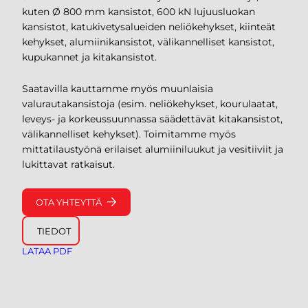
kuten Ø 800 mm kansistot, 600 kN lujuusluokan
kansistot, katukivetysalueiden neliökehykset, kiinteät
kehykset, alumiinikansistot, välikannelliset kansistot,
kupukannet ja kitakansistot.
Saatavilla kauttamme myös muunlaisia
valurautakansistoja (esim. neliökehykset, kourulaatat,
leveys- ja korkeussuunnassa säädettävät kitakansistot,
välikannelliset kehykset). Toimitamme myös
mittatilaustyönä erilaiset alumiiniluukut ja vesitiiviit ja
lukittavat ratkaisut.
OTA YHTEYTTÄ
TIEDOT
LATAA PDF