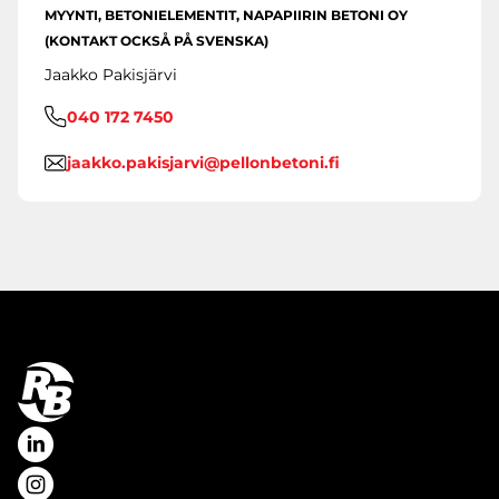
MYYNTI, BETONIELEMENTIT, NAPAPIIRIN BETONI OY
(KONTAKT OCKSÅ PÅ SVENSKA)
Jaakko Pakisjärvi
040 172 7450
jaakko.pakisjarvi@pellonbetoni.fi