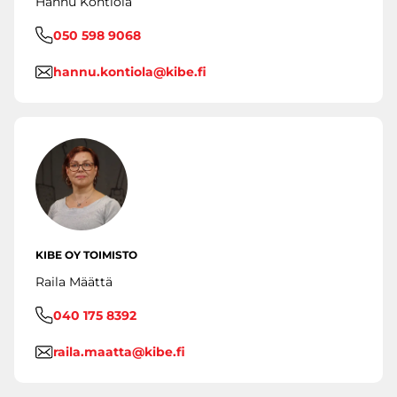
Hannu Kontiola
050 598 9068
hannu.kontiola@kibe.fi
KIBE OY TOIMISTO
Raila Määttä
040 175 8392
raila.maatta@kibe.fi