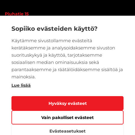
Piuhatie 15
90620 OULU
Sopiiko evästeiden käyttö?
Vaihde:
020 7933 400
Käytämme sivustollamme evästeitä
kerätäksemme ja analysoidaksemme sivuston
PYYDÄ TARJOUS
VERKKOKAUPPA
suorituskykyä ja käyttöä, tarjotaksemme
sosiaalisen median ominaisuuksia sekä
parantaaksemme ja räätälöidäksemme sisältöä ja
mainoksia.
Lue lisää
Hyväksy evästeet
Vain pakolliset evästeet
Tietosuoja
Evästeasetukset