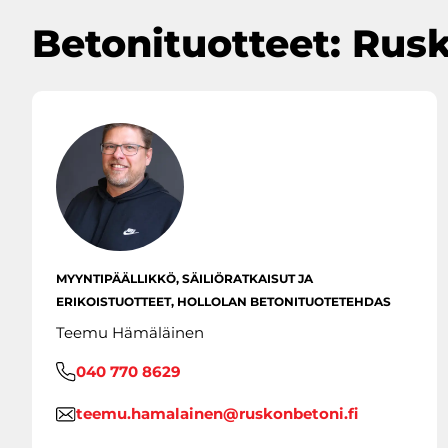
Betonituotteet: Rus
MYYNTIPÄÄLLIKKÖ, SÄILIÖRATKAISUT JA
ERIKOISTUOTTEET, HOLLOLAN BETONITUOTETEHDAS
Teemu Hämäläinen
040 770 8629
teemu.hamalainen@ruskonbetoni.fi