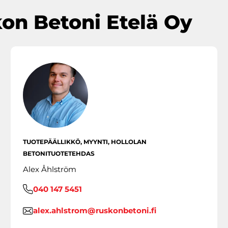
kon Betoni Etelä Oy
TUOTEPÄÄLLIKKÖ, MYYNTI, HOLLOLAN
BETONITUOTETEHDAS
Alex Åhlström
040 147 5451
alex.ahlstrom@ruskonbetoni.fi