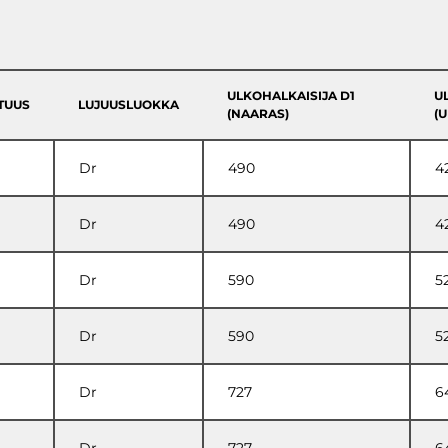
ULKOHALKAISIJA D1
U
TUUS
LUJUUSLUOKKA
(NAARAS)
(
Dr
490
4
Dr
490
4
Dr
590
5
Dr
590
5
Dr
727
6