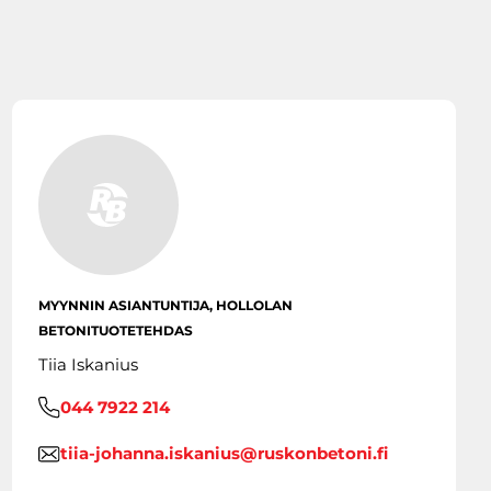
MYYNNIN ASIANTUNTIJA, HOLLOLAN
BETONITUOTETEHDAS
Tiia Iskanius
044 7922 214
tiia-johanna.iskanius@ruskonbetoni.fi