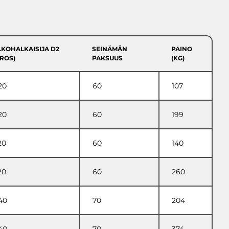
LKOHALKAISIJA D2
SEINÄMÄN
PAINO
UROS)
PAKSUUS
(KG)
20
60
107
20
60
199
20
60
140
20
60
260
40
70
204