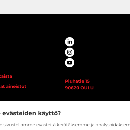
aista
Piuhatie 15
at aineistot
90620 OULU
i
Vaihde:
020 7933 400
edot
o evästeiden käyttö?
 sivustollamme evästeitä kerätäksemme ja analysoidaks