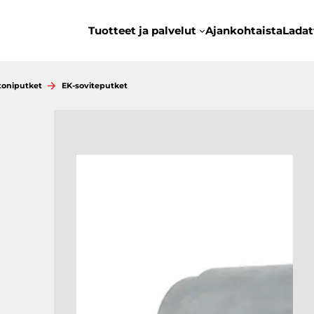
Tuotteet ja palvelut
Ajankohtaista
Ladat
toniputket
EK-soviteputket