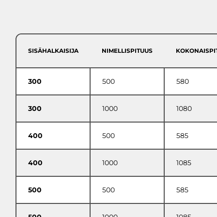
Asennusaineet
ASENNUS
ENERGIARAKENTAMINEN
BETONIPAINOT
PYLVASJALUSTAT
SISÄHALKAISIJA
NIMELLISPITUUS
KOKONAISPI
LAITEKAIVOT JA PUMPPAAMOT
SÄILIÖRATKAISUT
PERUSTUSPILARIT
300
500
580
RÄÄTÄLÖIDYT INFRARATKAISUT
RB ROCKLINE
300
1000
1080
Betoniblokit
Ruokintakourut
MUUT
400
500
585
Loiskekupit
BETONITUOTTEE
Vesikourut ja loiskekivien jatkot
T
400
1000
1085
Lietekuilut
LIIKENNE-ESTEET
500
500
585
REUNAKIVET