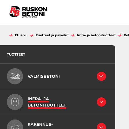
Siirry
sisältöön
Etusivu
Tuotteet ja palvelut
Infra- ja betonituotteet
Be
TUOTTEET
VALMISBETONI
RAKENNEBETONIT
INFRA- JA
LATTIABETONIT
BETONITUOTTEET
INFRABETONI
JUOTOSBETONIT
RB-KING -LAATIKKOELEMENTIT
VÄHÄHIILISET BETONIT
RAKENNUS-
MAAKOSTEAT BETONIT
EK-putket, pyöreät