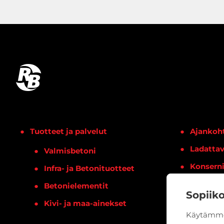
Tuotteet ja palvelut
Ajankoht
Ladattav
Valmisbetoni
Konsern
Infra- ja Betonituotteet
Yhteysti
Betonielementit
Sopiik
Kivi- ja maa-ainekset
Käytämme