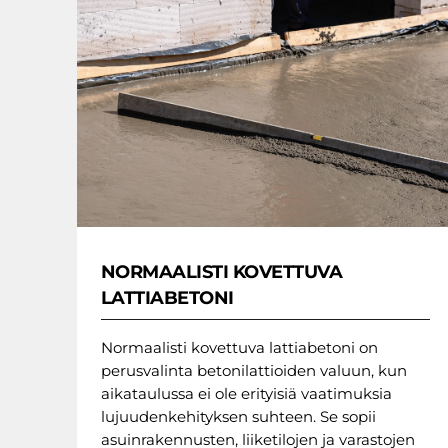
NORMAALISTI KOVETTUVA
LATTIABETONI
Normaalisti kovettuva lattiabetoni on
perusvalinta betonilattioiden valuun, kun
aikataulussa ei ole erityisiä vaatimuksia
lujuudenkehityksen suhteen. Se sopii
asuinrakennusten, liiketilojen ja varastojen