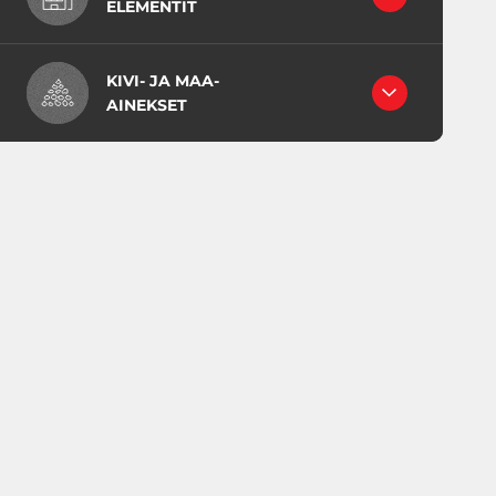
ELEMENTIT
VÄRIBETONIT
EK-kulmaputket
BETONIPUT
RUISKUBETONIT
Viistetyt pyöreät putket
BETROC OY
KET
KUITUBETONI
EK-soviteputket
KIVI- JA MAA-
PELLON BETONI OY
ERIKOISBETONIT
EK-kärkikappaleet
AINEKSET
NAPAPIIRIN BETONI OY
Kaivonrenkaat
TYKKIMÄEN SORA OY
Pohjarenkaat
Pohjarenkaat kourupohjalla
Kartiorenkaat
Teleskooppikartiot
Kaivonkannet
BETONIKAI
Korotusrenkaat
VOT
Valurautakansistot
Väliseinät
Läpiviennit ja yhteet
Valuliittymät EK-putkille
Valuliittymät muoviputkille
Asennuslaitteet
TUOTTEIDEN