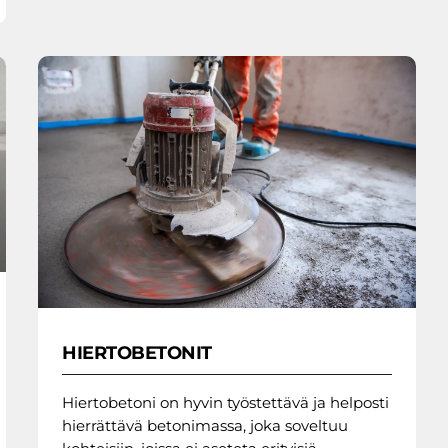
HIERTOBETONIT
Hiertobetoni on hyvin työstettävä ja helposti
hierrättävä betonimassa, joka soveltuu