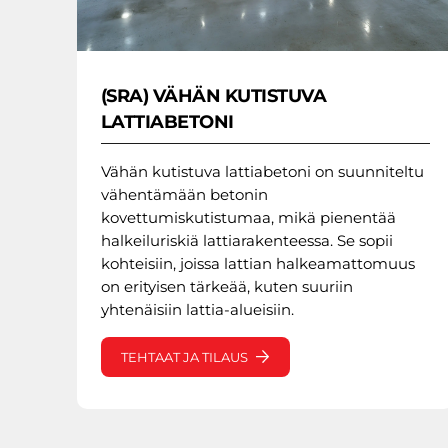
(SRA) VÄHÄN KUTISTUVA
LATTIABETONI
Vähän kutistuva lattiabetoni on suunniteltu
vähentämään betonin
kovettumiskutistumaa, mikä pienentää
halkeiluriskiä lattiarakenteessa. Se sopii
kohteisiin, joissa lattian halkeamattomuus
on erityisen tärkeää, kuten suuriin
yhtenäisiin lattia-alueisiin.
TEHTAAT JA TILAUS