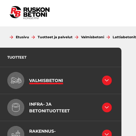
Siirry
sisältöön
Etusivu
Tuotteet ja palvelut
Valmisbetoni
Lattiabetonit
TUOTTEET
VALMISBETONI
RAKENNEBETONIT
INFRA- JA
LATTIABETONIT
BETONITUOTTEET
INFRABETONI
JUOTOSBETONIT
RB-KING -LAATIKKOELEMENTIT
VÄHÄHIILISET BETONIT
RAKENNUS-
MAAKOSTEAT BETONIT
EK-putket, pyöreät