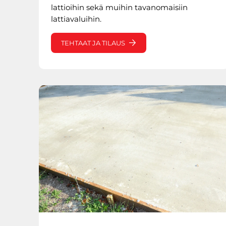
lattioihin sekä muihin tavanomaisiin
lattiavaluihin.
TEHTAAT JA TILAUS