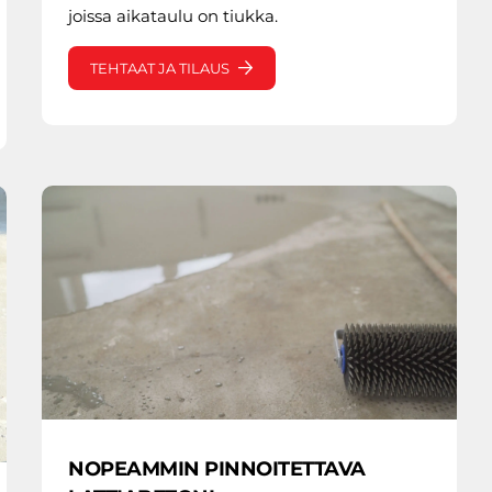
joissa aikataulu on tiukka.
TEHTAAT JA TILAUS
NOPEAMMIN PINNOITETTAVA