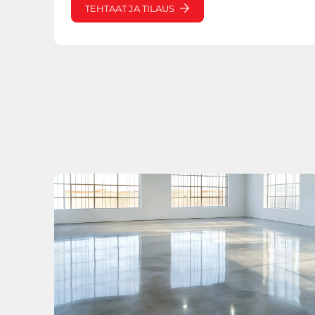
TEHTAAT JA TILAUS