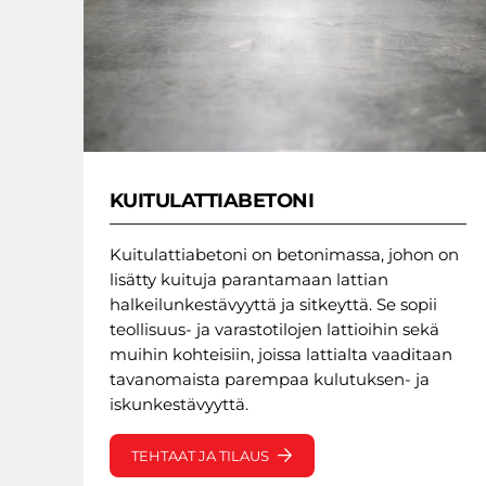
KUITULATTIABETONI
Kuitulattiabetoni on betonimassa, johon on
lisätty kuituja parantamaan lattian
halkeilunkestävyyttä ja sitkeyttä. Se sopii
teollisuus- ja varastotilojen lattioihin sekä
muihin kohteisiin, joissa lattialta vaaditaan
tavanomaista parempaa kulutuksen- ja
iskunkestävyyttä.
TEHTAAT JA TILAUS