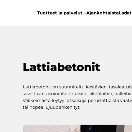
Tuotteet ja palvelut
Ajankohtaista
Ladat
Lattiabetonit
Lattiabetonit on suunniteltu kestävien, tasalaatui
soveltuvat asuinrakennuksiin, liiketiloihin, hallei
Valikoimasta löytyy ratkaisuja peruslattioista vaati
tai nopea lujuudenkehitys.