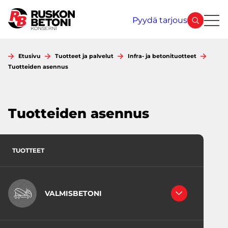
Siirry
sisältöön
Pyydä tarjous
Etusivu
Tuotteet ja palvelut
Infra- ja betonituotteet
Tuotteiden asennus
Tuotteiden asennus
TUOTTEET
VALMISBETONI
RAKENNEBETONIT