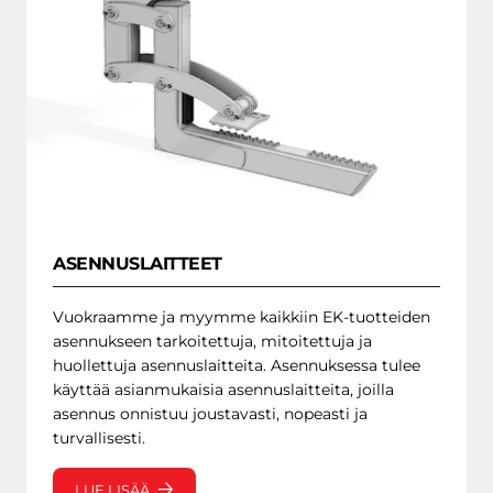
Väliseinät
Läpiviennit ja yhteet
Valuliittymät EK-putkille
Valuliittymät muoviputkille
Asennuslaitteet
TUOTTEIDEN
Asennusaineet
ASENNUS
ENERGIARAKENTAMINEN
BETONIPAINOT
PYLVASJALUSTAT
ASENNUSLAITTEET
LAITEKAIVOT JA PUMPPAAMOT
SÄILIÖRATKAISUT
Vuokraamme ja myymme kaikkiin EK-tuotteiden
PERUSTUSPILARIT
asennukseen tarkoitettuja, mitoitettuja ja
RÄÄTÄLÖIDYT INFRARATKAISUT
huollettuja asennuslaitteita. Asennuksessa tulee
RB ROCKLINE
käyttää asianmukaisia asennuslaitteita, joilla
asennus onnistuu joustavasti, nopeasti ja
Betoniblokit
turvallisesti.
Ruokintakourut
MUUT
Loiskekupit
BETONITUOTTEE
LUE LISÄÄ