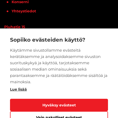
Konserni
Yhteystiedot
Piuhatie 15
90620 OULU
Sopiiko evästeiden käyttö?
Vaihde:
020 7933 400
Käytämme sivustollamme evästeitä
kerätäksemme ja analysoidaksemme sivuston
PYYDÄ TARJOUS
VERKKOKAUPPA
suorituskykyä ja käyttöä, tarjotaksemme
sosiaalisen median ominaisuuksia sekä
parantaaksemme ja räätälöidäksemme sisältöä ja
mainoksia.
Lue lisää
Hyväksy evästeet
Vain pakolliset evästeet