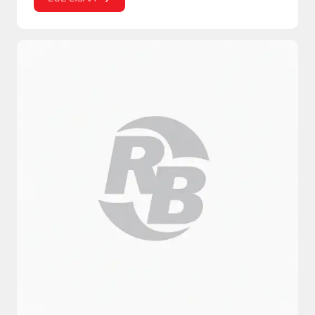
Vesikourut ja loiskekivien jatkot
T
Lietekuilut
LIIKENNE-ESTEET
REUNAKIVET