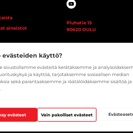
aista
Piuhatie 15
at aineistot
90620 OULU
i
Vaihde:
020 7933 400
edot
o evästeiden käyttö?
 sivustollamme evästeitä kerätäksemme ja analysoidaks
suorituskykyä ja käyttöä, tarjotaksemme sosiaalisen median
ksia sekä parantaaksemme ja räätälöidäksemme sisältöä ja
.
Evästeaset
ksy evästeet
Vain pakolliset evästeet