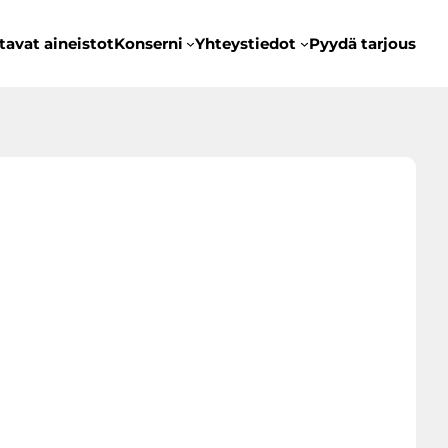
tavat aineistot
Konserni
Yhteystiedot
Pyydä tarjous