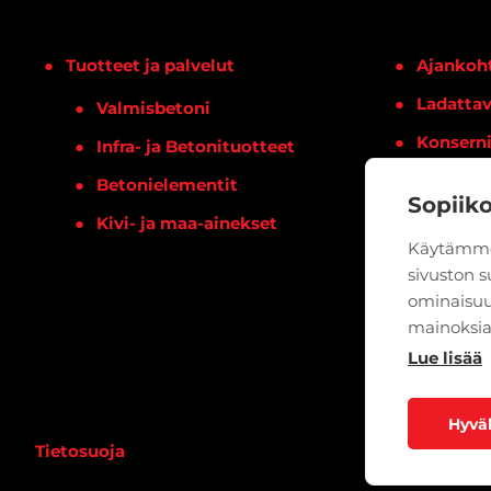
Tuotteet ja palvelut
Ajankoht
Ladattav
Valmisbetoni
Konsern
Infra- ja Betonituotteet
Yhteysti
Betonielementit
Sopiik
Kivi- ja maa-ainekset
Käytämme
sivuston 
ominaisuu
mainoksia
Lue lisää
Hyvä
Tietosuoja