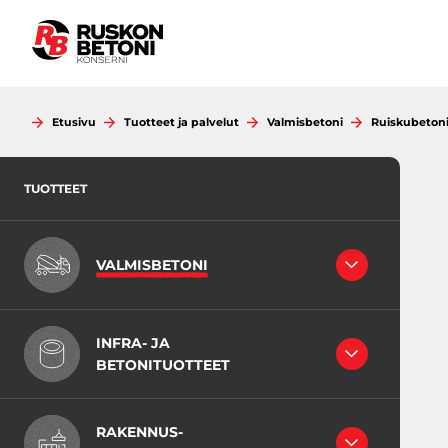
Siirry
sisältöön
Etusivu
Tuotteet ja palvelut
Valmisbetoni
Ruiskubetoni
TUOTTEET
VALMISBETONI
RAKENNEBETONIT
INFRA- JA
LATTIABETONIT
BETONITUOTTEET
INFRABETONI
JUOTOSBETONIT
RB-KING -LAATIKKOELEMENTIT
VÄHÄHIILISET BETONIT
RAKENNUS-
MAAKOSTEAT BETONIT
EK-putket, pyöreät