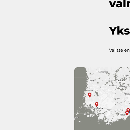
val
Yks
Valitse e