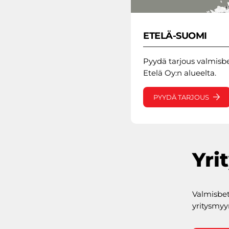
ETELÄ-SUOMI
Pyydä tarjous valmisb
Etelä Oy:n alueelta.
PYYDÄ TARJOUS
Yri
Valmisbet
yritysmy