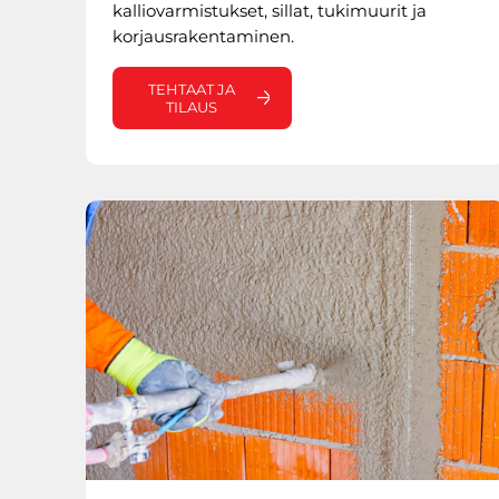
kalliovarmistukset, sillat, tukimuurit ja
korjausrakentaminen.
TEHTAAT JA
TILAUS