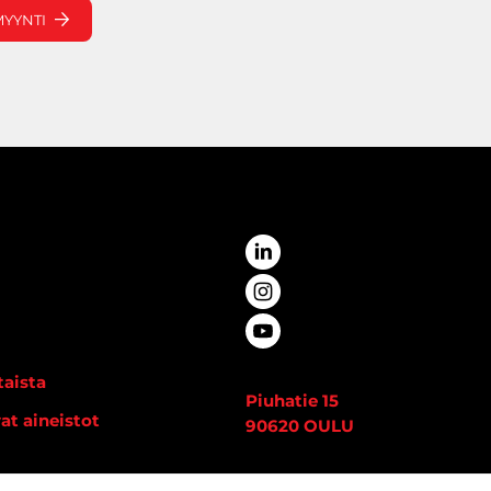
MYYNTI
aista
Piuhatie 15
at aineistot
90620 OULU
i
Vaihde:
020 7933 400