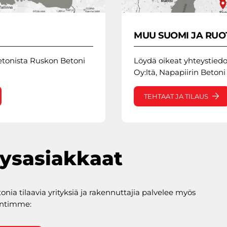
MUU SUOMI JA RUO
etonista Ruskon Betoni
Löydä oikeat yhteystied
Oy:ltä, Napapiirin Betoni 
TEHTAAT JA TILAUS
tysasiakkaat
onia tilaavia yrityksiä ja rakennuttajia palvelee myös
yntimme: