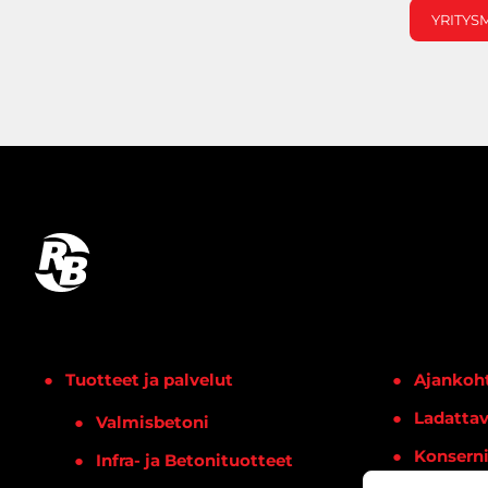
YRITYS
Tuotteet ja palvelut
Ajankoht
Ladattav
Valmisbetoni
Konsern
Infra- ja Betonituotteet