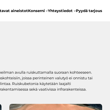
tavat aineistot
Konserni
Yhteystiedot
Pyydä tarjous
neilman avulla ruiskuttamalla suoraan kohteeseen.
ohteisiin, joissa perinteinen valutyö ei onnistu tai
lintaa. Ruiskubetonia käytetään laajalti
rakentamisessa sekä vaativissa infrarakenteissa.