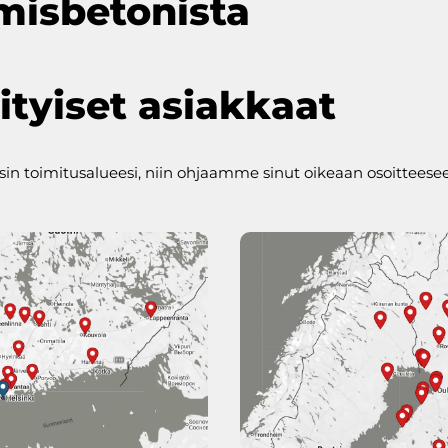
misbetonista
ityiset asiakkaat
nsin toimitusalueesi, niin ohjaamme sinut oikeaan osoitteese