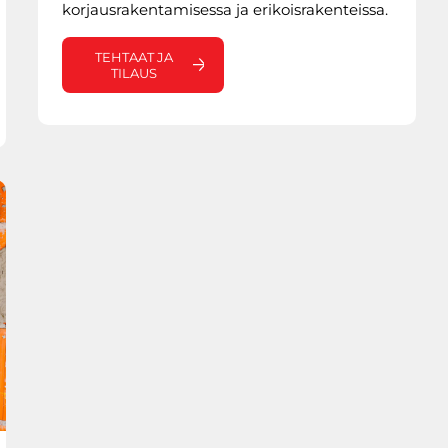
korjausrakentamisessa ja erikoisrakenteissa.
TEHTAAT JA
TILAUS