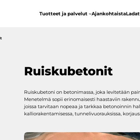
Tuotteet ja palvelut
Ajankohtaista
Ladat
t
Ruiskubetonit
Ruiskubetoni on betonimassa, joka levitetään pai
Menetelmä sopii erinomaisesti haastaviin rakennusk
joissa tarvitaan nopeaa ja tarkkaa betonoinnin hal
kalliorakentamisessa, tunnelivuorauksissa, korjaus