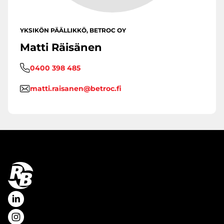
YKSIKÖN PÄÄLLIKKÖ, BETROC OY
Matti Räisänen
0400 398 485
matti.raisanen@betroc.fi