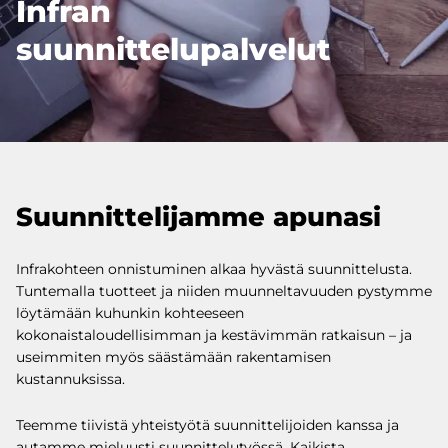
Infran
suunnittelupalvelut
Suunnittelijamme apunasi
Infrakohteen onnistuminen alkaa hyvästä suunnittelusta.
Tuntemalla tuotteet ja niiden muunneltavuuden pystymme
löytämään kuhunkin kohteeseen
kokonaistaloudellisimman ja kestävimmän ratkaisun – ja
useimmiten myös säästämään rakentamisen
kustannuksissa.
Teemme tiivistä yhteistyötä suunnittelijoiden kanssa ja
autamme mieluusti suunnittelutyössä. Kaikista