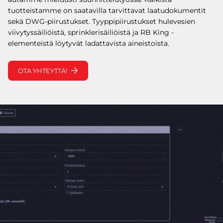
tuotteistamme on saatavilla tarvittavat laatudokumentit
sekä DWG-piirustukset. Tyyppipiirustukset hulevesien
viivytyssäiliöistä, sprinklerisäiliöistä ja RB King -
elementeistä löytyvät ladattavista aineistoista.
OTA YHTEYTTÄ!