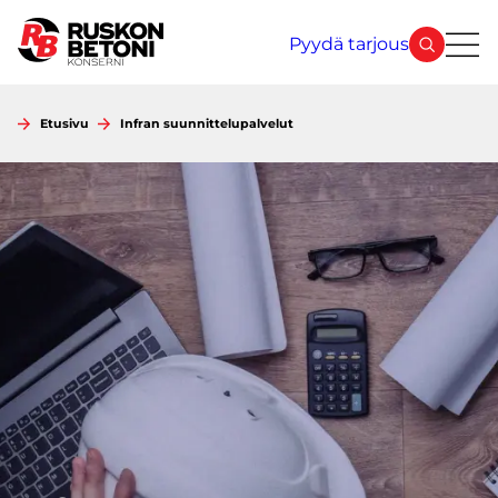
Siirry
sisältöön
Pyydä tarjous
Etusivu
Infran suunnittelupalvelut