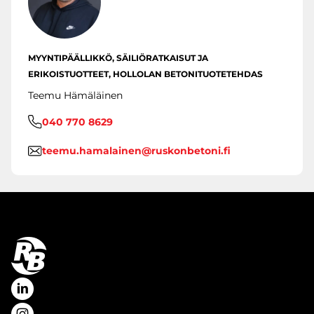
MYYNTIPÄÄLLIKKÖ, SÄILIÖRATKAISUT JA
ERIKOISTUOTTEET, HOLLOLAN BETONITUOTETEHDAS
Teemu Hämäläinen
040 770 8629
teemu.hamalainen@ruskonbetoni.fi