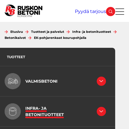
Siirry
sisältöön
Pyydä tarjous
Etusivu
Tuotteet ja palvelut
Infra- ja betonituotteet
Betonikaivot
EK-pohjarenkaat kourupohjalla
TUOTTEET
VALMISBETONI
RAKENNEBETONIT
LATTIABETONIT
INFRA- JA
INFRABETONI
BETONITUOTTEET
JUOTOSBETONIT
VÄHÄHIILISET BETONIT