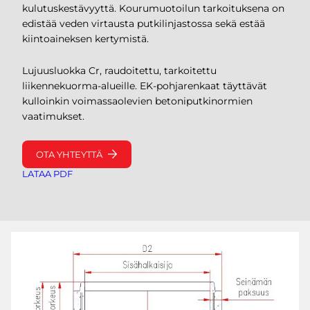
kulutuskestävyyttä. Kourumuotoilun tarkoituksena on
edistää veden virtausta putkilinjastossa sekä estää
kiintoaineksen kertymistä.
Lujuusluokka Cr, raudoitettu, tarkoitettu
liikennekuorma-alueille. EK-pohjarenkaat täyttävät
kulloinkin voimassaolevien betoniputkinormien
vaatimukset.
OTA YHTEYTTÄ
LATAA PDF