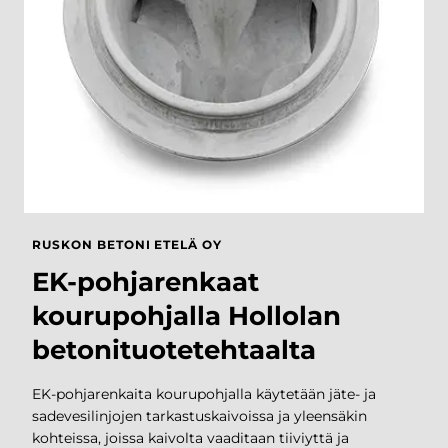
Asennuslaitteet
TUOTTEIDEN
Asennusaineet
ASENNUS
ENERGIARAKENTAMINEN
BETONIPAINOT
PYLVASJALUSTAT
LAITEKAIVOT JA PUMPPAAMOT
SÄILIÖRATKAISUT
PERUSTUSPILARIT
RÄÄTÄLÖIDYT INFRARATKAISUT
RUSKON BETONI ETELÄ OY
RB ROCKLINE
EK-pohjarenkaat
Betoniblokit
kourupohjalla Hollolan
Ruokintakourut
MUUT
Loiskekupit
BETONITUOTTEE
betonituotetehtaalta
Vesikourut ja loiskekivien jatkot
T
Lietekuilut
EK-pohjarenkaita kourupohjalla käytetään jäte- ja
sadevesilinjojen tarkastuskaivoissa ja yleensäkin
LIIKENNE-ESTEET
kohteissa, joissa kaivolta vaaditaan tiiviyttä ja
REUNAKIVET