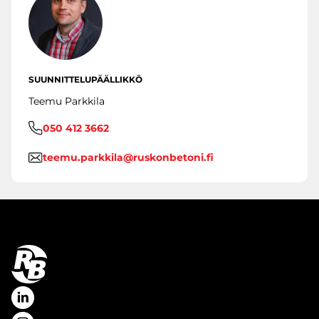
SUUNNITTELUPÄÄLLIKKÖ
Teemu Parkkila
050 412 3662
teemu.parkkila@ruskonbetoni.fi