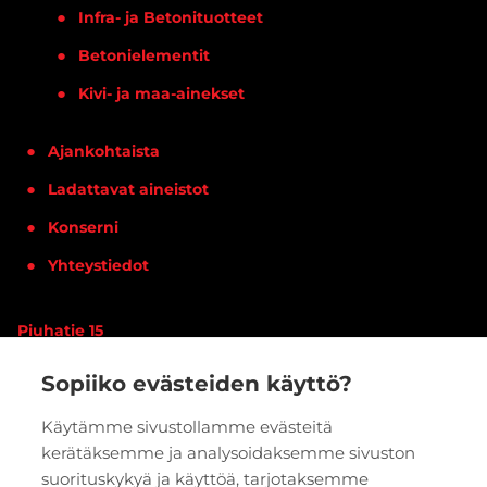
Infra- ja Betonituotteet
Betonielementit
Kivi- ja maa-ainekset
Ajankohtaista
Ladattavat aineistot
Konserni
Yhteystiedot
Piuhatie 15
90620 OULU
Sopiiko evästeiden käyttö?
Vaihde:
020 7933 400
Käytämme sivustollamme evästeitä
kerätäksemme ja analysoidaksemme sivuston
PYYDÄ TARJOUS
VERKKOKAUPPA
suorituskykyä ja käyttöä, tarjotaksemme