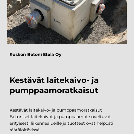
Ruskon Betoni Etelä Oy
Kestävät laite­kaivo- ja
pumppaamo­ratkaisut
Kestävät laite­kaivo- ja pumppaamo­ratkaisut
Betoniset laitekaivot ja pumppaamot soveltuvat
erityisesti liikennealueille ja tuotteet ovat helposti
räätälöitävissä.