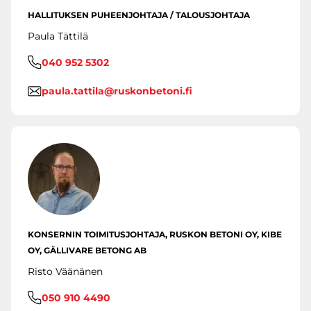
HALLITUKSEN PUHEENJOHTAJA / TALOUSJOHTAJA
Paula Tättilä
040 952 5302
paula.tattila@ruskonbetoni.fi
KONSERNIN TOIMITUSJOHTAJA, RUSKON BETONI OY, KIBE
OY, GÄLLIVARE BETONG AB
Risto Väänänen
050 910 4490