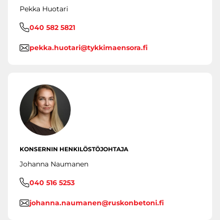
Pekka Huotari
040 582 5821
pekka.huotari@tykkimaensora.fi
KONSERNIN HENKILÖSTÖJOHTAJA
Johanna Naumanen
040 516 5253
johanna.naumanen@ruskonbetoni.fi