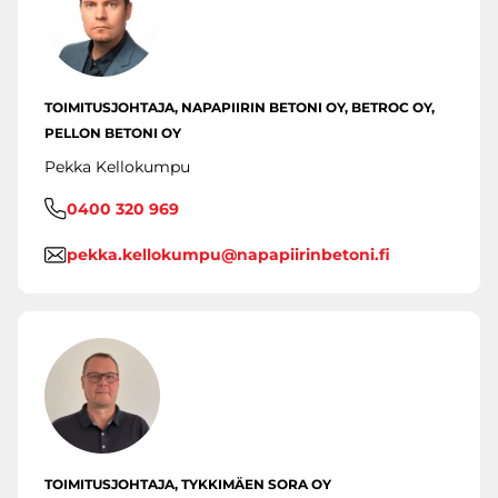
TOIMITUSJOHTAJA, NAPAPIIRIN BETONI OY, BETROC OY,
PELLON BETONI OY
Pekka Kellokumpu
0400 320 969
pekka.kellokumpu@napapiirinbetoni.fi
TOIMITUSJOHTAJA, TYKKIMÄEN SORA OY