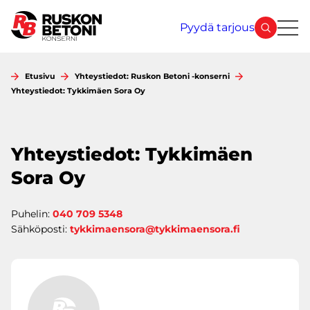
Siirry
sisältöön
Pyydä tarjous
Etusivu
Yhteystiedot: Ruskon Betoni -konserni
Yhteystiedot: Tykkimäen Sora Oy
Yhteystiedot: Tykkimäen
Sora Oy
Puhelin:
040 709 5348
Sähköposti:
tykkimaensora@tykkimaensora.fi