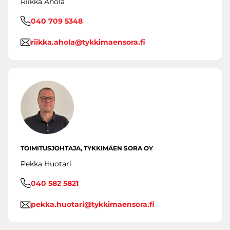
Riikka Ahola
040 709 5348
riikka.ahola@tykkimaensora.fi
TOIMITUSJOHTAJA, TYKKIMÄEN SORA OY
Pekka Huotari
040 582 5821
pekka.huotari@tykkimaensora.fi