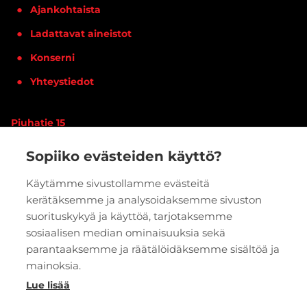
Ajankohtaista
Ladattavat aineistot
Konserni
Yhteystiedot
Piuhatie 15
90620 OULU
Sopiiko evästeiden käyttö?
Vaihde:
020 7933 400
Käytämme sivustollamme evästeitä
kerätäksemme ja analysoidaksemme sivuston
PYYDÄ TARJOUS
VERKKOKAUPPA
suorituskykyä ja käyttöä, tarjotaksemme
sosiaalisen median ominaisuuksia sekä
parantaaksemme ja räätälöidäksemme sisältöä ja
mainoksia.
Lue lisää