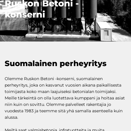
Ruskon Betoni -
konserni
Suomalainen perheyritys
Olemme Ruskon Betoni -konserni, suomalainen
perheyritys, joka on kasvanut vuosien aikana paikallisesta
toimijasta koko maan laajuiseksi betonialan toimijaksi.
Meille tärkeintä on olla luotettava kumppani ja hoitaa asiat
niin kuin on sovittu. Olemme palvelleet rakentajia jo
vuodesta 1983 ja teemme sitä yhä samalla asenteella kuin
alussa.
Meiltä saat valmisbetonia, infratuotteita ja muita