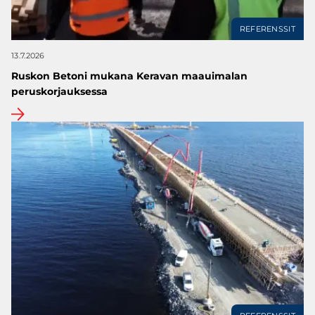
REFERENSSIT
13.7.2026
Ruskon Betoni mukana Keravan maauimalan
peruskorjauksessa