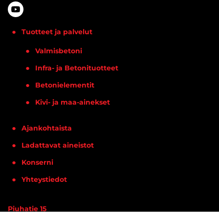
Tuotteet ja palvelut
Valmisbetoni
Infra- ja Betonituotteet
Betonielementit
Kivi- ja maa-ainekset
Ajankohtaista
Ladattavat aineistot
Konserni
Yhteystiedot
Piuhatie 15