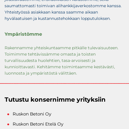
saumattomasti toimivan alihankkijaverkostomme kanssa.
Yhteistyössä asiakkaan kanssa saamme aikaan
hyvälaatuisen ja kustannustehokkaan lopputuloksen.
Ympäristömme
Rakennamme yhteiskuntaamme pitkälle tulevaisuuteen.
Toimimme tehtävissämme omasta ja toisten
turvallisuudesta huolehtien, tasa-arvoisesti ja
kunnioittavasti. Kehitämme toimintaamme kestävästi,
luonnosta ja ympäristöstä välittäen.
Tutustu konsernimme yrityksiin
Ruskon Betoni Oy
Ruskon Betoni Etelä Oy