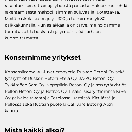
rakentamisen ratkaisuja yhdestä paikasta. Haluamme tehdä
rakentamisesta mahdollisimman sujuvaa ja luotettavaa.
Meitä ruskolaisia on jo yli 320 ja toimimme yli 30
paikkakunnalla. Kun asiakkaalla on tarve, me hoidamme
toimitukset tehokkaasti ja ympäristöä turhaan
kuormittamatta.
Konsernimme yritykset
Konserniimme kuuluvat emoyhtiö Ruskon Betoni Oy sekä
tytäryhtiöt Ruskon Betoni Etelä Oy, JA-KO Betoni Oy,
Tykkimäen Sora Oy, Napapiirin Betoni Oy ja sen tytäryhtiöt
Pellon Betoni Oy ja Betroc Oy. Lisäksi sisaryhtiömme KiBe
Oy palvelee rakentajia Torniossa, Kemissä, Kittilässä ja
Pellossa sekä Ruotsin puolella Gällivare Betong Ab:n
kautta.
Mistä kaikki alkoi?