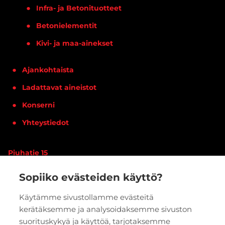
Infra- ja Betonituotteet
Betonielementit
Kivi- ja maa-ainekset
Ajankohtaista
Ladattavat aineistot
Konserni
Yhteystiedot
Piuhatie 15
90620 OULU
Sopiiko evästeiden käyttö?
Vaihde:
020 7933 400
Käytämme sivustollamme evästeitä
kerätäksemme ja analysoidaksemme sivuston
PYYDÄ TARJOUS
VERKKOKAUPPA
suorituskykyä ja käyttöä, tarjotaksemme