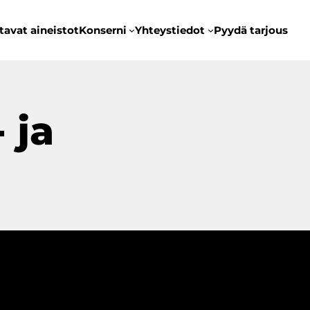
tavat aineistot
Konserni
Yhteystiedot
Pyydä tarjous
 ja