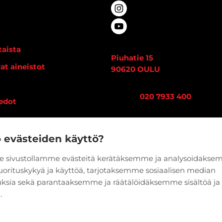
aista
Piuhatie 15
at aineistot
90620 OULU
i
Vaihde:
020 7933 400
edot
o evästeiden käyttö?
 sivustollamme evästeitä kerätäksemme ja analysoidaks
suorituskykyä ja käyttöä, tarjotaksemme sosiaalisen median
ksia sekä parantaaksemme ja räätälöidäksemme sisältöä ja
.