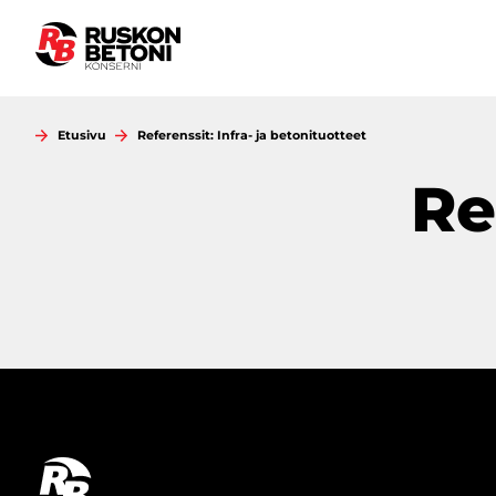
Siirry
sisältöön
Etusivu
Referenssit: Infra- ja betonituotteet
Re