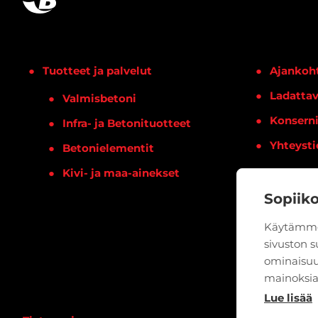
Tuotteet ja palvelut
Ajankoht
Ladattav
Valmisbetoni
Konsern
Infra- ja Betonituotteet
Yhteysti
Betonielementit
Kivi- ja maa-ainekset
Sopiik
Käytämme
sivuston 
ominaisuu
mainoksia
Lue lisää