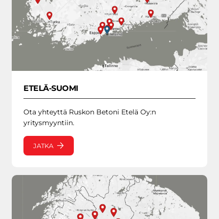
ETELÄ-SUOMI
Ota yhteyttä Ruskon Betoni Etelä Oy:n
yritysmyyntiin.
JATKA