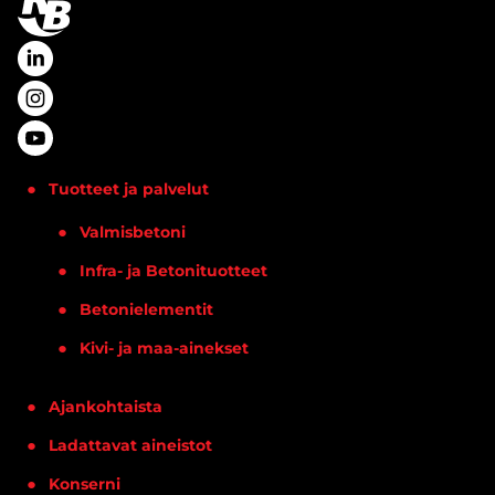
Tuotteet ja palvelut
Valmisbetoni
Infra- ja Betonituotteet
Betonielementit
Kivi- ja maa-ainekset
Ajankohtaista
Ladattavat aineistot
Konserni