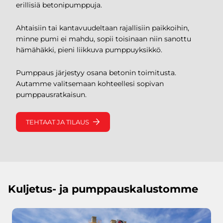
erillisiä betonipumppuja.
Ahtaisiin tai kantavuudeltaan rajallisiin paikkoihin,
minne pumi ei mahdu, sopii toisinaan niin sanottu
hämähäkki, pieni liikkuva pumppuyksikkö.
Pumppaus järjestyy osana betonin toimitusta.
Autamme valitsemaan kohteellesi sopivan
pumppausratkaisun.
TEHTAAT JA TILAUS
Kuljetus- ja pumppauskalustomme