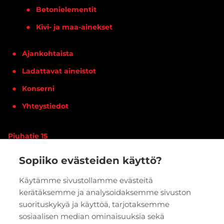
Betonielementit
Kivi- ja maa-ainekset
Ajankohtaista
Ladattavat aineistot
Konserni
Yhteystiedot
Piuhatie 15
90620 OULU
Sopiiko evästeiden käyttö?
Vaihde:
020 7933 400
Käytämme sivustollamme evästeitä
kerätäksemme ja analysoidaksemme sivuston
PYYDÄ TARJOUS
VERKKOKAUPPA
suorituskykyä ja käyttöä, tarjotaksemme
sosiaalisen median ominaisuuksia sekä