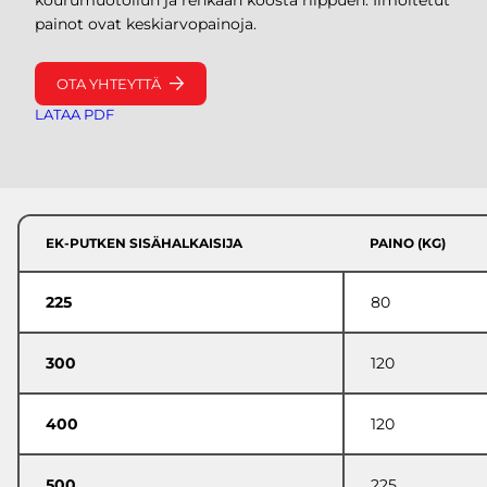
painot ovat keskiarvopainoja.
OTA YHTEYTTÄ
LATAA PDF
EK-PUTKEN SISÄHALKAISIJA
PAINO (KG)
225
80
300
120
400
120
500
225