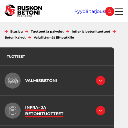
Siirry
sisältöön
Pyydä tarjous
Etusivu
Tuotteet ja palvelut
Infra- ja betonituotteet
Betonikaivot
Valuliittymät EK-putkille
TUOTTEET
VALMISBETONI
RAKENNEBETONIT
LATTIABETONIT
INFRA- JA
INFRABETONI
BETONITUOTTEET
JUOTOSBETONIT
VÄHÄHIILISET BETONIT