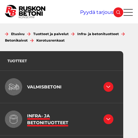
Siirry
sisältöön
Pyydä tarjous
Etusivu
Tuotteet ja palvelut
Infra- ja betonituotteet
Betonikaivot
Korotusrenkaat
TUOTTEET
VALMISBETONI
RAKENNEBETONIT
LATTIABETONIT
INFRA- JA
INFRABETONI
BETONITUOTTEET
JUOTOSBETONIT
VÄHÄHIILISET BETONIT