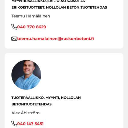
MYYNTIPÄÄLLIKKÖ, SÄILIÖRATKAISUT JA
ERIKOISTUOTTEET, HOLLOLAN BETONITUOTETEHDAS
Teemu Hämäläinen
040 770 8629
teemu.hamalainen@ruskonbetoni.fi
TUOTEPÄÄLLIKKÖ, MYYNTI, HOLLOLAN
BETONITUOTETEHDAS
Alex Åhlström
040 147 5451