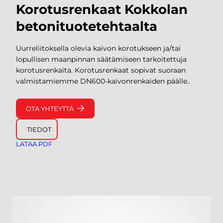
Korotusrenkaat Kokkolan
betonituotetehtaalta
Uurreliitoksella olevia kaivon korotukseen ja/tai
lopullisen maanpinnan säätämiseen tarkoitettuja
korotusrenkaita. Korotusrenkaat sopivat suoraan
valmistamiemme DN600-kaivonrenkaiden päälle..
OTA YHTEYTTÄ
TIEDOT
LATAA PDF