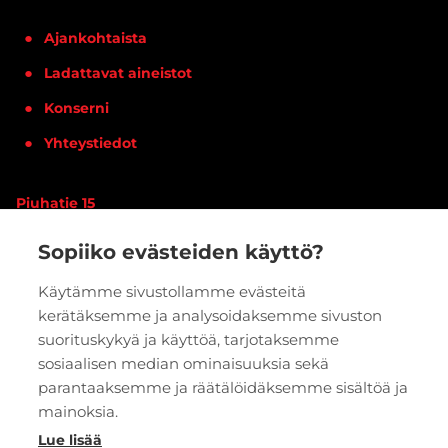
Ajankohtaista
Ladattavat aineistot
Konserni
Yhteystiedot
Piuhatie 15
90620 OULU
Sopiiko evästeiden käyttö?
Vaihde:
020 7933 400
Käytämme sivustollamme evästeitä
kerätäksemme ja analysoidaksemme sivuston
PYYDÄ TARJOUS
VERKKOKAUPPA
suorituskykyä ja käyttöä, tarjotaksemme
sosiaalisen median ominaisuuksia sekä
parantaaksemme ja räätälöidäksemme sisältöä ja
mainoksia.
Lue lisää