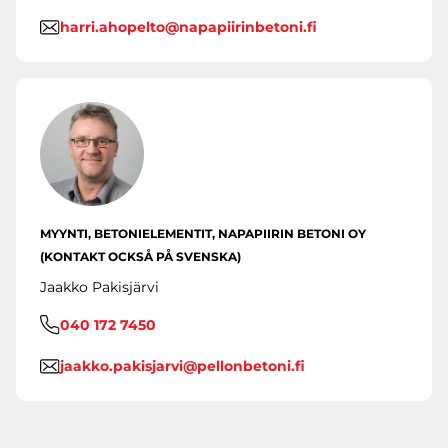
harri.ahopelto@napapiirinbetoni.fi
MYYNTI, BETONIELEMENTIT, NAPAPIIRIN BETONI OY
(KONTAKT OCKSÅ PÅ SVENSKA)
Jaakko Pakisjärvi
040 172 7450
jaakko.pakisjarvi@pellonbetoni.fi