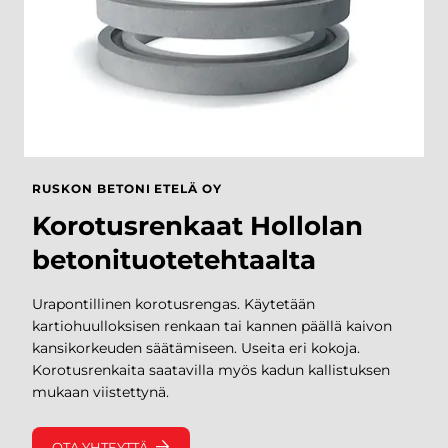
Asennuslaitteet
TUOTTEIDEN
Asennusaineet
ASENNUS
ENERGIARAKENTAMINEN
BETONIPAINOT
PYLVASJALUSTAT
LAITEKAIVOT JA PUMPPAAMOT
SÄILIÖRATKAISUT
RUSKON BETONI ETELÄ OY
PERUSTUSPILARIT
Korotusrenkaat Hollolan
RÄÄTÄLÖIDYT INFRARATKAISUT
betonituotetehtaalta
RB ROCKLINE
Betoniblokit
Urapontillinen korotusrengas. Käytetään
Ruokintakourut
MUUT
kartiohuulloksisen renkaan tai kannen päällä kaivon
Loiskekupit
BETONITUOTTEE
kansikorkeuden säätämiseen. Useita eri kokoja.
Vesikourut ja loiskekivien jatkot
T
Korotusrenkaita saatavilla myös kadun kallistuksen
Lietekuilut
mukaan viistettynä.
LIIKENNE-ESTEET
REUNAKIVET
OTA YHTEYTTÄ