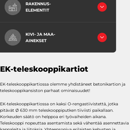
RAKENNUS-
VÄRIBETONIT
EK-putket, pyöreät
ELEMENTIT
RUISKUBETONIT
EK-kulmaputket
BETONIPUT
KUITUBETONI
Viistetyt pyöreät putket
KET
ERIKOISBETONIT
EK-soviteputket
BETROC OY
EK-kärkikappaleet
PELLON BETONI OY
KIVI- JA MAA-
NAPAPIIRIN BETONI OY
AINEKSET
Kaivonrenkaat
Pohjarenkaat
TYKKIMÄEN SORA OY
Pohjarenkaat kourupohjalla
Kartiorenkaat
EK-teleskooppikartiot
Teleskooppikartiot
Kaivonkannet
BETONIKAI
EK-teleskooppikartiossa olemme yhdistäneet betonikartion ja
Korotusrenkaat
VOT
teleskooppikansiston parhaat ominaisuudet!
Valurautakansistot
Väliseinät
EK-teleskooppikartiossa on kaksi O-rengastiivistettä, jotka
Läpiviennit ja yhteet
pitävät Ø 630 mm teleskooppiputken tiiviisti paikallaan.
Valuliittymät EK-putkille
Korkeuden säätö on helppoa eri työvaiheiden aikana.
Valuliittymät muoviputkille
Teleskooppi nopeuttaa asentamista sekä vähentää asennettavia
kappaleita ja liitoksia. Yhteensopiva erilaisten kehysten ja