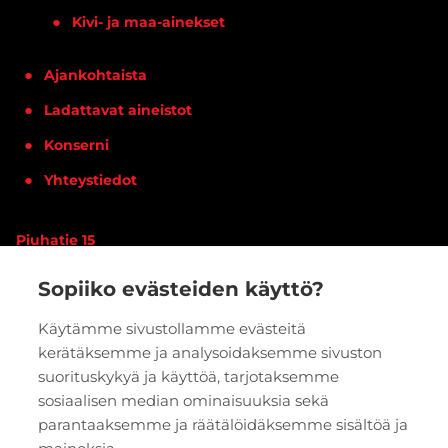
Kivi- ja maa-ainekset
Ajankohtaista
Ladattavat aineistot
Konserni
Yhteystiedot
Piuhatie 15
90620 OULU
Sopiiko evästeiden käyttö?
Vaihde:
020 7933 400
Käytämme sivustollamme evästeitä
kerätäksemme ja analysoidaksemme sivuston
PYYDÄ TARJOUS
VERKKOKAUPPA
suorituskykyä ja käyttöä, tarjotaksemme
sosiaalisen median ominaisuuksia sekä
parantaaksemme ja räätälöidäksemme sisältöä ja