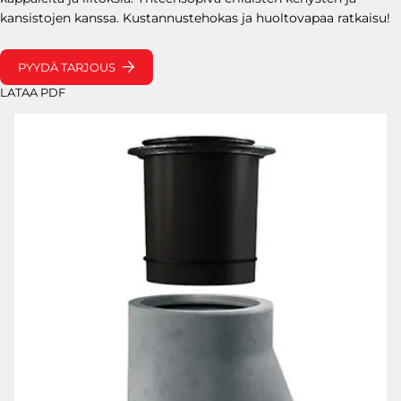
Asennuslaitteet
TUOTTEIDEN
kansistojen kanssa. Kustannustehokas ja huoltovapaa ratkaisu!
Asennusaineet
ASENNUS
ENERGIARAKENTAMINEN
PYYDÄ TARJOUS
BETONIPAINOT
LATAA PDF
PYLVASJALUSTAT
LAITEKAIVOT JA PUMPPAAMOT
SÄILIÖRATKAISUT
PERUSTUSPILARIT
RÄÄTÄLÖIDYT INFRARATKAISUT
RB ROCKLINE
Betoniblokit
Ruokintakourut
MUUT
Loiskekupit
BETONITUOTTEE
Vesikourut ja loiskekivien jatkot
T
Lietekuilut
LIIKENNE-ESTEET
REUNAKIVET