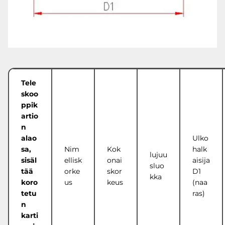
Tele
skoo
ppik
artio
n
alao
Ulko
sa,
Nim
Kok
halk
lujuu
sisäl
ellisk
onai
aisija
sluo
tää
orke
skor
D1
kka
koro
us
keus
(naa
tetu
ras)
n
karti