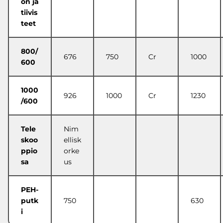
on ja
tiivis
teet
800/
676
750
Cr
1000
600
1000
926
1000
Cr
1230
/600
Tele
Nim
skoo
ellisk
ppio
orke
sa
us
PEH-
putk
750
630
i