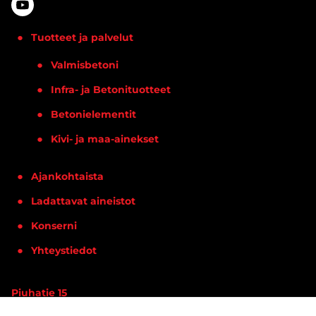
Asennuslaitteet
TUOTTEIDEN
Asennusaineet
ASENNUS
Tuotteet ja palvelut
ENERGIARAKENTAMINEN
Valmisbetoni
BETONIPAINOT
PYLVASJALUSTAT
Infra- ja Betonituotteet
LAITEKAIVOT JA PUMPPAAMOT
SÄILIÖRATKAISUT
Betonielementit
PERUSTUSPILARIT
Kivi- ja maa-ainekset
RÄÄTÄLÖIDYT INFRARATKAISUT
RB ROCKLINE
Ajankohtaista
Betoniblokit
Ladattavat aineistot
Ruokintakourut
MUUT
Loiskekupit
BETONITUOTTEE
Konserni
Vesikourut ja loiskekivien jatkot
T
Yhteystiedot
Lietekuilut
LIIKENNE-ESTEET
Piuhatie 15
REUNAKIVET
90620 OULU