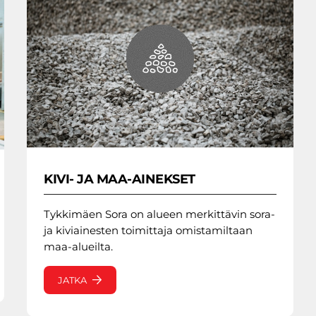
KIVI- JA MAA-AINEKSET
Tykkimäen Sora on alueen merkittävin sora-
ja kiviainesten toimittaja omistamiltaan
maa-alueilta.
JATKA