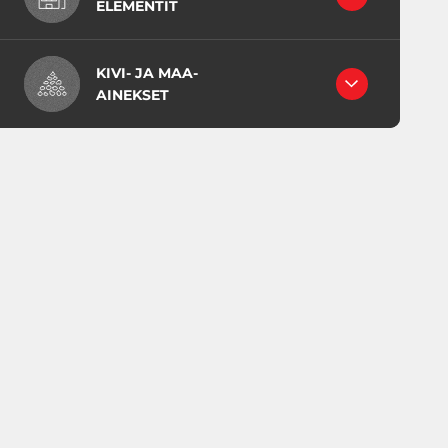
ELEMENTIT
VÄRIBETONIT
EK-kulmaputket
BETONIPUT
RUISKUBETONIT
Viistetyt pyöreät putket
BETROC OY
KET
KUITUBETONI
EK-soviteputket
KIVI- JA MAA-
PELLON BETONI OY
ERIKOISBETONIT
EK-kärkikappaleet
AINEKSET
NAPAPIIRIN BETONI OY
Kaivonrenkaat
TYKKIMÄEN SORA OY
Pohjarenkaat
Pohjarenkaat kourupohjalla
Kartiorenkaat
Teleskooppikartiot
Kaivonkannet
BETONIKAI
Korotusrenkaat
VOT
Valurautakansistot
Väliseinät
Läpiviennit ja yhteet
Valuliittymät EK-putkille
Valuliittymät muoviputkille
Asennuslaitteet
TUOTTEIDEN