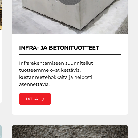
INFRA- JA BETONITUOTTEET
Infrarakentamiseen suunnitellut
tuotteemme ovat kestäviä,
kustannustehokkaita ja helposti
asennettavia.
JATKA