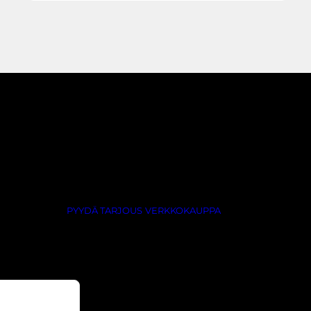
PYYDÄ TARJOUS
VERKKOKAUPPA