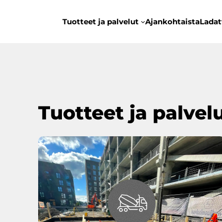
Tuotteet ja palvelut
Ajankohtaista
Ladat
Tuotteet ja palvel