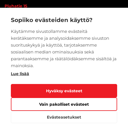
Piuhatie 15
90620 OULU
Sopiiko evästeiden käyttö?
Vaihde:
020 7933 400
Käytämme sivustollamme evästeitä
kerätäksemme ja analysoidaksemme sivuston
PYYDÄ TARJOUS
VERKKOKAUPPA
suorituskykyä ja käyttöä, tarjotaksemme
sosiaalisen median ominaisuuksia sekä
parantaaksemme ja räätälöidäksemme sisältöä ja
mainoksia.
Lue lisää
Hyväksy evästeet
Vain pakolliset evästeet
Tietosuoja
Evästeasetukset