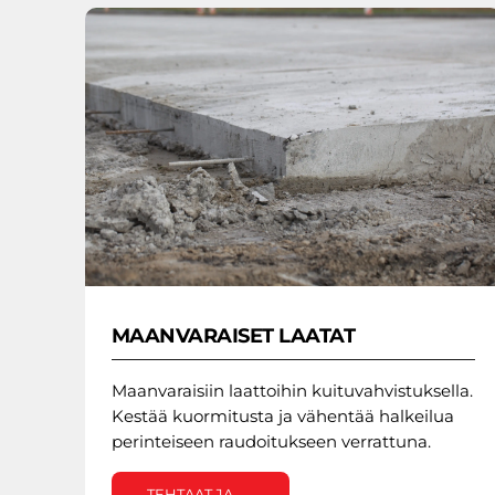
MAANVARAISET LAATAT
Maanvaraisiin laattoihin kuituvahvistuksella.
Kestää kuormitusta ja vähentää halkeilua
perinteiseen raudoitukseen verrattuna.
TEHTAAT JA