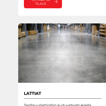
TILAUS
LATTIAT
Teollisuuslattioihin kuituvahvistuksella.