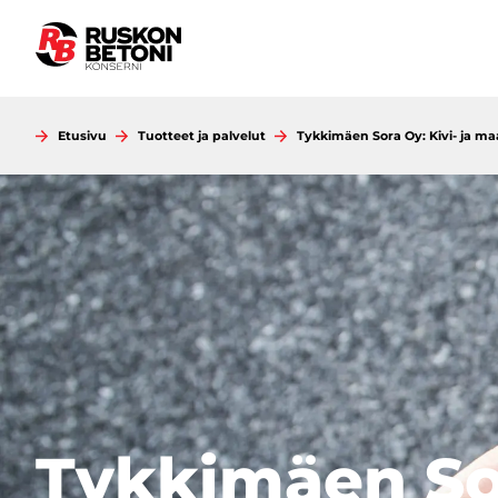
Siirry
sisältöön
Etusivu
Tuotteet ja palvelut
Tykkimäen Sora Oy: Kivi- ja ma
Tykkimäen Sor