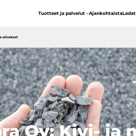
Tuotteet ja palvelut
Ajankohtaista
Ladat
a-ainekset
a Oy: Kivi- ja 