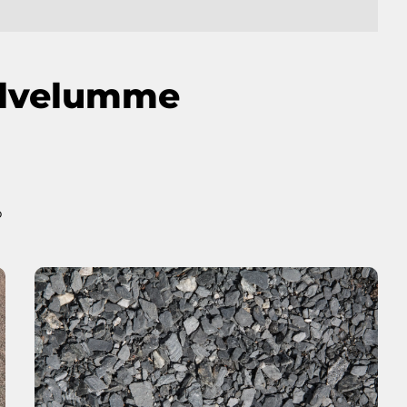
alvelumme
o