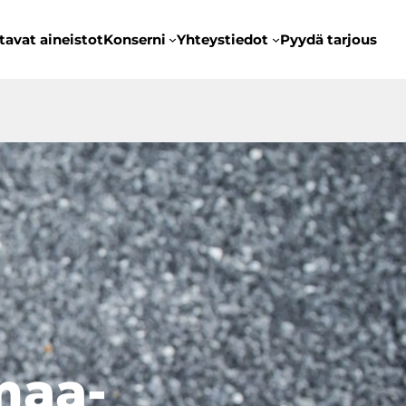
tavat aineistot
Konserni
Yhteystiedot
Pyydä tarjous
maa-