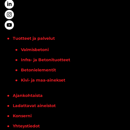
Tuotteet ja palvelut
Valmisbetoni
Infra- ja Betonituotteet
Betonielementit
Kivi- ja maa-ainekset
Ajankohtaista
Ladattavat aineistot
Konserni
Yhteystiedot