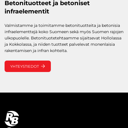
Betonituotteet ja betoniset
infraelementit
Valmistamme ja toimitamme betonituotteita ja betonisia
infraelementtejä koko Suomeen sekä myös Suomen rajojen
ulkopuolelle. Betonituotetehtaamme sijaitsevat Hollolassa
ja Kokkolassa, ja niiden tuotteet palvelevat monenlaisia
rakentamisen ja infran kohteita.
YHTEYSTIEDOT