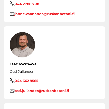
044 2788 708
janne.vaananen@ruskonbetoni.fi
LAATUVASTAAVA
Ossi Juliander
044 362 9565
ossi.juliander@ruskonbetoni.fi