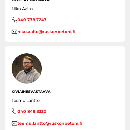
Niko Aalto
040 778 7247
niko.aalto@ruskonbetoni.fi
KIVIAINESVASTAAVA
Teemu Lantto
040 849 3332
teemu.lantto@ruskonbetoni.fi