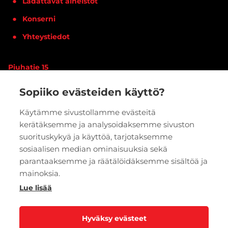
Ladattavat aineistot
Konserni
Yhteystiedot
Piuhatie 15
90620 OULU
Sopiiko evästeiden käyttö?
Vaihde:
020 7933 400
Käytämme sivustollamme evästeitä
kerätäksemme ja analysoidaksemme sivuston
PYYDÄ TARJOUS
VERKKOKAUPPA
suorituskykyä ja käyttöä, tarjotaksemme
sosiaalisen median ominaisuuksia sekä
parantaaksemme ja räätälöidäksemme sisältöä ja
mainoksia.
Lue lisää
Hyväksy evästeet