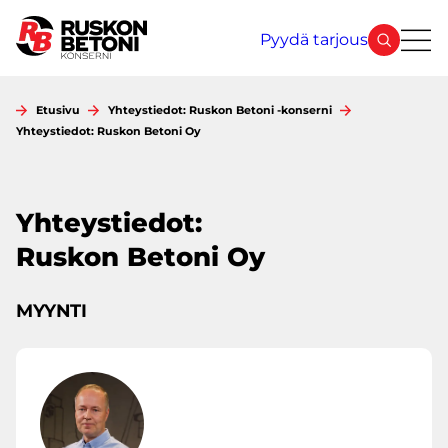
Siirry
sisältöön
Pyydä tarjous
Etusivu
Yhteystiedot: Ruskon Betoni -konserni
Yhteystiedot: Ruskon Betoni Oy
Yhteystiedot:
Ruskon Betoni Oy
MYYNTI