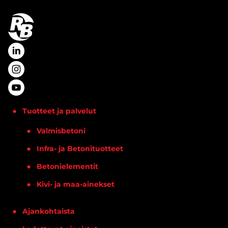
Tuotteet ja palvelut
Valmisbetoni
Infra- ja Betonituotteet
Betonielementit
Kivi- ja maa-ainekset
Ajankohtaista