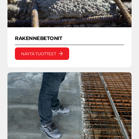
Asennuslaitteet
TUOTTEIDEN
Asennusaineet
ASENNUS
ENERGIARAKENTAMINEN
BETONIPAINOT
PYLVASJALUSTAT
RAKENNEBETONIT
LAITEKAIVOT JA PUMPPAAMOT
SÄILIÖRATKAISUT
NÄYTÄ TUOTTEET
PERUSTUSPILARIT
RÄÄTÄLÖIDYT INFRARATKAISUT
RB ROCKLINE
Betoniblokit
Ruokintakourut
MUUT
Loiskekupit
BETONITUOTTEE
Vesikourut ja loiskekivien jatkot
T
Lietekuilut
LIIKENNE-ESTEET
REUNAKIVET