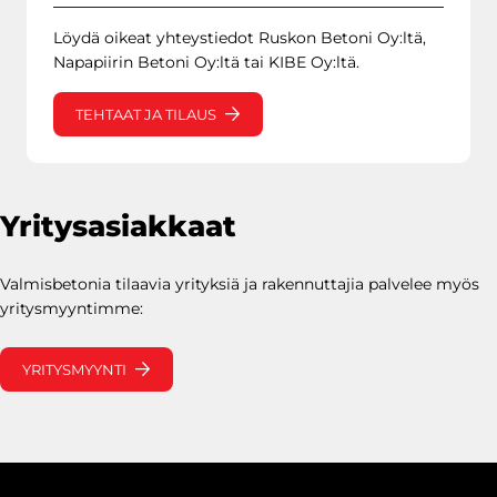
Löydä oikeat yhteystiedot Ruskon Betoni Oy:ltä,
Napapiirin Betoni Oy:ltä tai KIBE Oy:ltä.
TEHTAAT JA TILAUS
Yritysasiakkaat
Valmisbetonia tilaavia yrityksiä ja rakennuttajia palvelee myös
yritysmyyntimme:
YRITYSMYYNTI