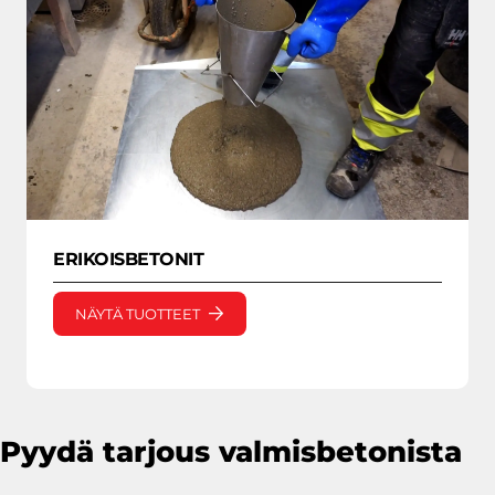
ERIKOISBETONIT
NÄYTÄ TUOTTEET
Pyydä tarjous valmisbetonista