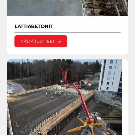
LATTIABETONIT
NÄYTÄ TUOTTEET