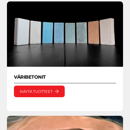
VÄRIBETONIT
NÄYTÄ TUOTTEET