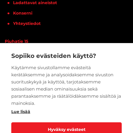
Ladattavat aineistot
Konserni
Yhteystiedot
Piuhatie 15
90620 OULU
Sopiiko evästeiden käyttö?
Vaihde:
020 7933 400
Käytämme sivustollamme evästeitä
kerätäksemme ja analysoidaksemme sivuston
PYYDÄ TARJOUS
VERKKOKAUPPA
suorituskykyä ja käyttöä, tarjotaksemme
sosiaalisen median ominaisuuksia sekä
parantaaksemme ja räätälöidäksemme sisältöä ja
mainoksia.
Lue lisää
Hyväksy evästeet