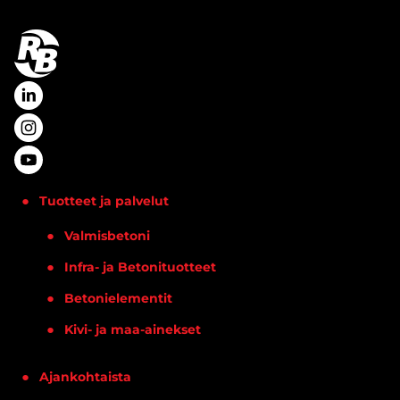
Tuotteet ja palvelut
Valmisbetoni
Infra- ja Betonituotteet
Betonielementit
Kivi- ja maa-ainekset
Ajankohtaista