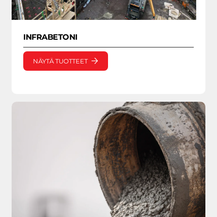
INFRABETONI
NÄYTÄ TUOTTEET