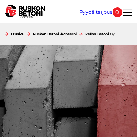
Siirry
sisältöön
Pyydä tarjous
Etusivu
Ruskon Betoni -konserni
Pellon Betoni Oy