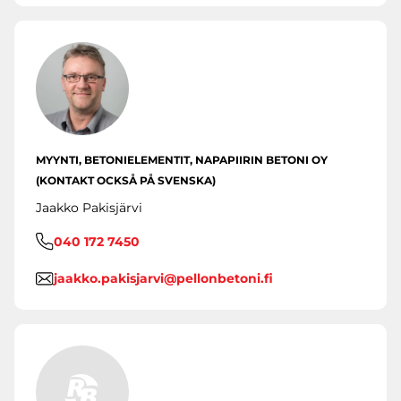
MYYNTI, BETONIELEMENTIT, NAPAPIIRIN BETONI OY
(KONTAKT OCKSÅ PÅ SVENSKA)
Jaakko Pakisjärvi
040 172 7450
jaakko.pakisjarvi@pellonbetoni.fi