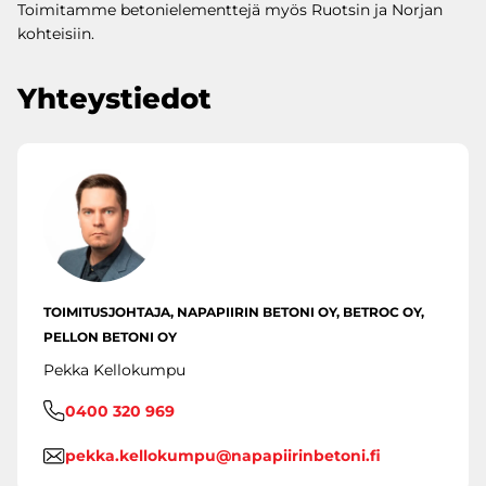
Toimitamme betonielementtejä myös Ruotsin ja Norjan
kohteisiin.
Yhteystiedot
TOIMITUSJOHTAJA, NAPAPIIRIN BETONI OY, BETROC OY,
PELLON BETONI OY
Pekka Kellokumpu
0400 320 969
pekka.kellokumpu@napapiirinbetoni.fi