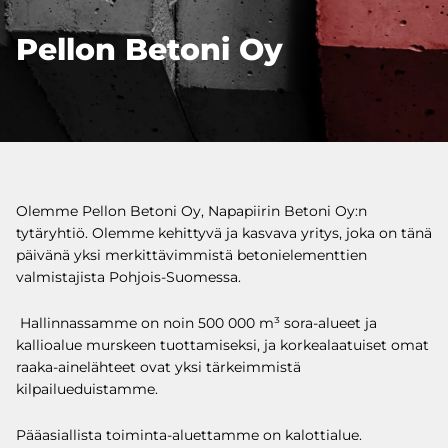
Pellon Betoni Oy
Olemme Pellon Betoni Oy, Napapiirin Betoni Oy:n
tytäryhtiö. Olemme kehittyvä ja kasvava yritys, joka on tänä
päivänä yksi merkittävimmistä betonielementtien
valmistajista Pohjois-Suomessa.
Hallinnassamme on noin 500 000 m³ sora-alueet ja
kallioalue murskeen tuottamiseksi, ja korkealaatuiset omat
raaka-ainelähteet ovat yksi tärkeimmistä
kilpailueduistamme.
Pääasiallista toiminta-aluettamme on kalottialue.