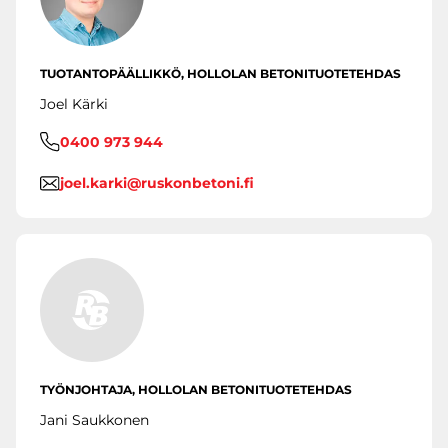
TUOTANTOPÄÄLLIKKÖ, HOLLOLAN BETONITUOTETEHDAS
Joel Kärki
0400 973 944
joel.karki@ruskonbetoni.fi
TYÖNJOHTAJA, HOLLOLAN BETONITUOTETEHDAS
Jani Saukkonen