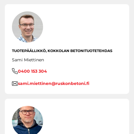
TUOTEPÄÄLLIKKÖ, KOKKOLAN BETONITUOTETEHDAS
Sami Miettinen
0400 153 304
sami.miettinen@ruskonbetoni.fi