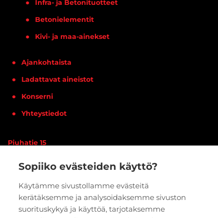
Infra- ja Betonituotteet
Betonielementit
Kivi- ja maa-ainekset
Ajankohtaista
Ladattavat aineistot
Konserni
Yhteystiedot
Piuhatie 15
90620 OULU
Sopiiko evästeiden käyttö?
Vaihde:
020 7933 400
Käytämme sivustollamme evästeitä
kerätäksemme ja analysoidaksemme sivuston
PYYDÄ TARJOUS
VERKKOKAUPPA
suorituskykyä ja käyttöä, tarjotaksemme