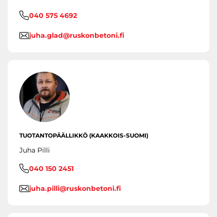
040 575 4692
juha.glad@ruskonbetoni.fi
TUOTANTOPÄÄLLIKKÖ (KAAKKOIS-SUOMI)
Juha Pilli
040 150 2451
juha.pilli@ruskonbetoni.fi