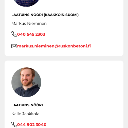
LAATUINSINÖÖRI (KAAKKOIS-SUOMI)
Markus Nieminen
040 545 2303
markus.nieminen@ruskonbetoni.fi
LAATUINSINÖÖRI
Kalle Jaakkola
044 902 3040