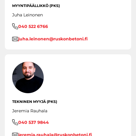
MYYNTIPÄÄLLIKKÖ (PKS)
Juha Leinonen
040 522 6766
juha.leinonen@ruskonbetoni.fi
TEKNINEN MYYJÄ (PKS)
Jeremia Rauhala
040 537 9844
jeremia.rauhala@ruskonbetoni.fi