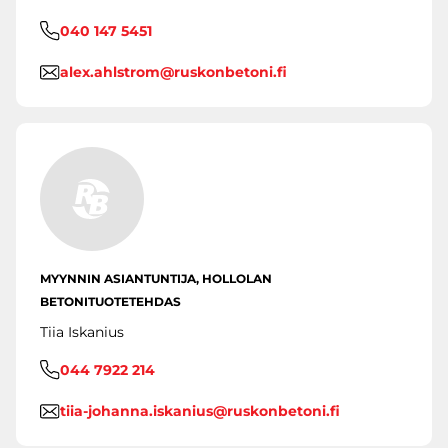
040 147 5451
alex.ahlstrom@ruskonbetoni.fi
MYYNNIN ASIANTUNTIJA, HOLLOLAN
BETONITUOTETEHDAS
Tiia Iskanius
044 7922 214
tiia-johanna.iskanius@ruskonbetoni.fi