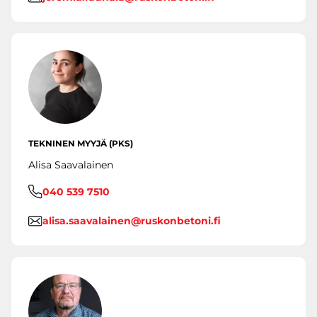
TEKNINEN MYYJÄ (PKS)
Alisa Saavalainen
040 539 7510
alisa.saavalainen@ruskonbetoni.fi