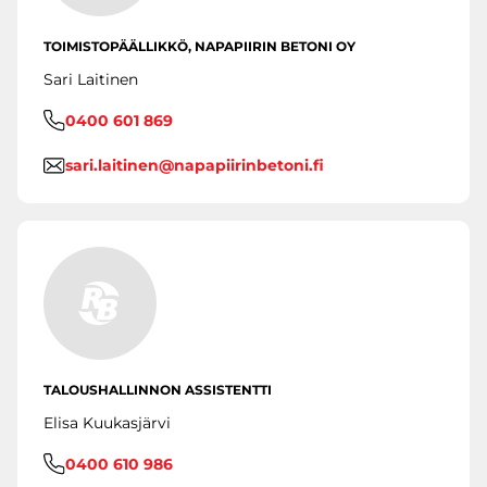
TOIMISTOPÄÄLLIKKÖ, NAPAPIIRIN BETONI OY
Sari Laitinen
0400 601 869
sari.laitinen@napapiirinbetoni.fi
TALOUSHALLINNON ASSISTENTTI
Elisa Kuukasjärvi
0400 610 986