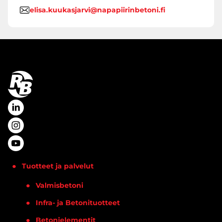
elisa.kuukasjarvi@napapiirinbetoni.fi
Tuotteet ja palvelut
Valmisbetoni
Infra- ja Betonituotteet
Betonielementit