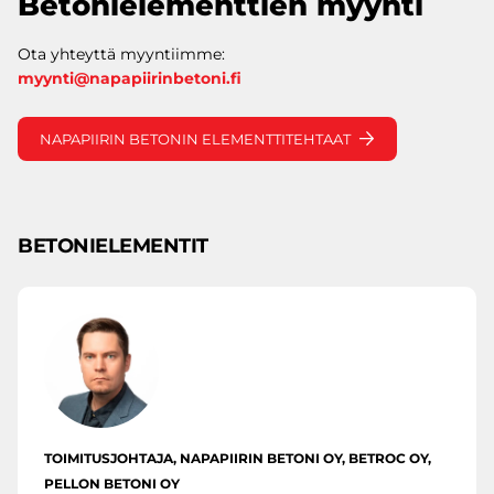
Betonielementtien myynti
Ota yhteyttä myyntiimme:
myynti@napapiirinbetoni.fi
NAPAPIIRIN BETONIN ELEMENTTITEHTAAT
BETONIELEMENTIT
TOIMITUSJOHTAJA, NAPAPIIRIN BETONI OY, BETROC OY,
PELLON BETONI OY