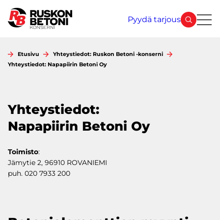
Siirry
sisältöön
Pyydä tarjous
Etusivu
Yhteystiedot: Ruskon Betoni -konserni
Yhteystiedot: Napapiirin Betoni Oy
Yhteystiedot:
Napapiirin Betoni Oy
Toimisto
:
Jämytie 2, 96910 ROVANIEMI
puh. 020 7933 200