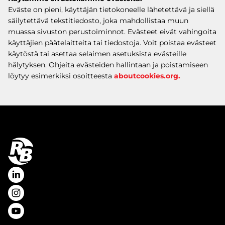
Eväste on pieni, käyttäjän tietokoneelle lähetettävä ja siellä
säilytettävä tekstitiedosto, joka mahdollistaa muun
muassa sivuston perustoiminnot. Evästeet eivät vahingoita
käyttäjien päätelaitteita tai tiedostoja. Voit poistaa evästeet
käytöstä tai asettaa selaimen asetuksista evästeille
hälytyksen. Ohjeita evästeiden hallintaan ja poistamiseen
löytyy esimerkiksi osoitteesta
aboutcookies.org.