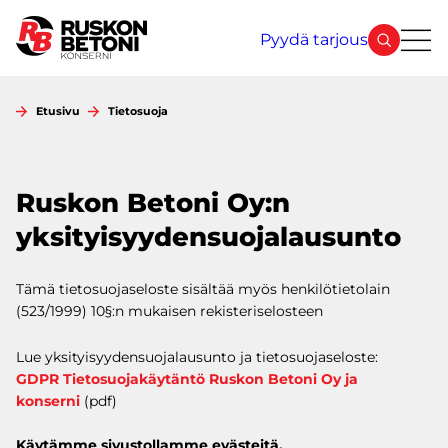
Siirry
sisältöön
Pyydä tarjous
Etusivu
Tietosuoja
Ruskon Betoni Oy:n
yksityisyydensuojalausunto
Tämä tietosuojaseloste sisältää myös henkilötietolain
(523/1999) 10§:n mukaisen rekisteriselosteen
Lue yksityisyydensuojalausunto ja tietosuojaseloste:
GDPR Tietosuojakäytäntö Ruskon Betoni Oy ja
konserni
(pdf)
Käytämme sivustollamme evästeitä.