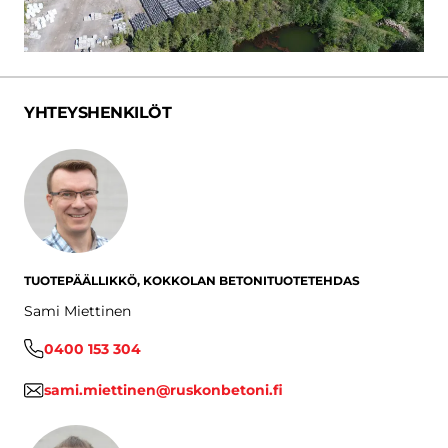
YHTEYSHENKILÖT
TUOTEPÄÄLLIKKÖ, KOKKOLAN BETONITUOTETEHDAS
Sami Miettinen
0400 153 304
sami.miettinen@ruskonbetoni.fi