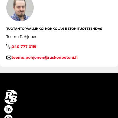
TUOTANTOPÄÄLLIKKÖ, KOKKOLAN BETONITUOTETEHDAS
Teemu Pohjonen
040 777 0119
teemu.pohjonen@ruskonbetoni.fi