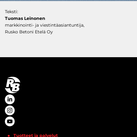
Teksti:
Tuomas Leinonen
markkinointi- ja viestintäasiantuntija,
Rusko Betoni Etelä Oy
Tuotteet ja palvelut