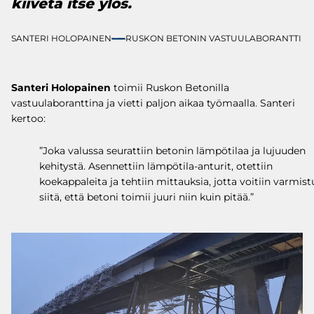
kiivetä itse ylös.
SANTERI HOLOPAINEN
RUSKON BETONIN VASTUULABORANTTI
Santeri Holopainen
toimii Ruskon Betonilla
vastuulaboranttina ja vietti paljon aikaa työmaalla. Santeri
kertoo:
”Joka valussa seurattiin betonin lämpötilaa ja lujuuden
kehitystä. Asennettiin lämpötila-anturit, otettiin
koekappaleita ja tehtiin mittauksia, jotta voitiin varmist
siitä, että betoni toimii juuri niin kuin pitää.”