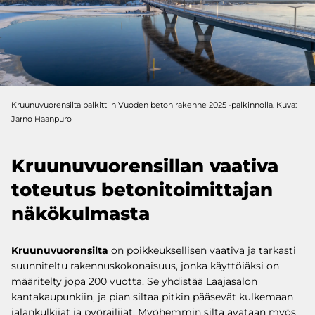
Kruunuvuorensilta palkittiin Vuoden betonirakenne 2025 -palkinnolla. Kuva:
Jarno Haanpuro
Kruunuvuorensillan vaativa
toteutus betonitoimittajan
näkökulmasta
Kruunuvuorensilta
on poikkeuksellisen vaativa ja tarkasti
suunniteltu rakennuskokonaisuus, jonka käyttöiäksi on
määritelty jopa 200 vuotta. Se yhdistää Laajasalon
kantakaupunkiin, ja pian siltaa pitkin pääsevät kulkemaan
jalankulkijat ja pyöräilijät. Myöhemmin silta avataan myös