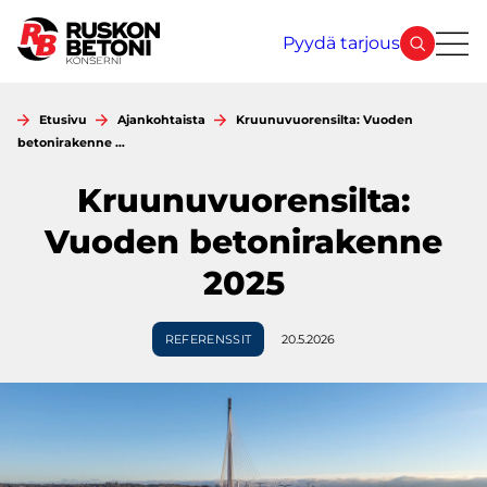
Siirry
sisältöön
Pyydä tarjous
Etusivu
Ajankohtaista
Kruunuvuorensilta: Vuoden
betonirakenne …
Kruunuvuorensilta:
Vuoden betonirakenne
2025
REFERENSSIT
20.5.2026