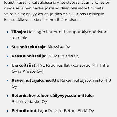
logistiikassa, aikatauluissa ja yhteistyössä. Juuri siksi se on
myös sellainen hanke, josta voidaan olla aidosti ylpeitä.
Valmis silta näkyy kauas, ja siitä on tullut osa Helsingin
kaupunkikuvaa. Me olimme siinä mukana.
Tilaaja:
Helsingin kaupunki, kaupunkiympäristön
toimiala
Suunnitteluttaja:
Sitowise Oy
Pääsuunnittelija:
WSP Finland Oy
Urakoitsijat:
TYL Kruunusillat -konsortio (YIT Infra
Oy ja Kreate Oy)
Rakennuttajakonsultti:
Rakennuttajatoimisto HTJ
Oy
Betonirakenteiden säilyvyyssuunnittelu:
Betoniviidakko Oy
Betonitoimittaja:
Ruskon Betoni Etelä Oy