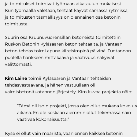
ja toimitukset toimivat työmaan aikataulun mukaisesti.
Kun työmaalla valetaan, tehtaat käyvät samassa rytmissä,
ja toimitusten täsmällisyys on olennainen osa betonin
toimitusta.
Suurin osa Kruunuvuorensillan betoneista toimitettiin
Ruskon Betonin Kyläsaaren betonitehtaalta, ja Vantaan
betonitehdas toimi apuna kiireisimpinä päivinä. Tuotannon
puolella hankkeen mittakaava ja vaativuus näkyivät
välittömästi.
Kim Laine
toimii Kyläsaaren ja Vantaan tehtaiden
tehdasvastaavana, ja hänen vastuullaan oli
valmisbetonituotannon järjestely. Kim kuvaa projektia näin:
“Tämä oli isoin projekti, jossa olen ollut mukana koko ur
aikana. En ole koskaan aiemmin ollut tekemässä näin
vaativaa kokonaisuutta.”
Kyse ei ollut vain määristä, vaan ennen kaikkea betonin