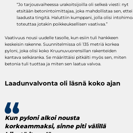
“Jo tarjousvaiheessa urakoitsijoilla oli selkeä viesti: nyt
etsitään betonintoimittajaa, joka mahdollistaa sen, ettei
laadusta tingitä. Haluttiin kumppani, jolla olisi intohimo
toteuttaa jotakin poikkeuksellisen vaativaa.”
Vaativuus nousi uudelle tasolle, kun esiin tuli hankkeen
keskeisin rakenne. Suunnitelmissa oli 135 metriä korkea
pyloni, joka olisi koko Kruunuvuorensillan rakenteiden
kantava selkäranka. Se määrittäisi pitkälti myös sen, miten
betonia tuli tuottaa ja miten sen laatua valvoa.
Laadunvalvonta oli läsnä koko ajan
Kun pyloni alkoi nousta
korkeammaksi, sinne piti välillä