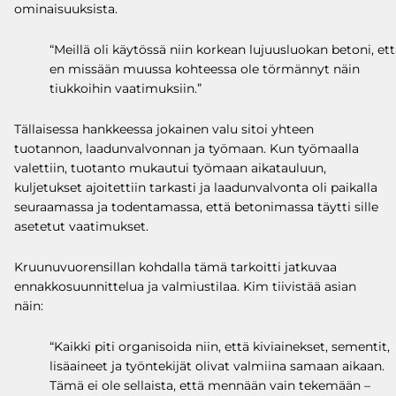
ominaisuuksista.
“Meillä oli käytössä niin korkean lujuusluokan betoni, et
en missään muussa kohteessa ole törmännyt näin
tiukkoihin vaatimuksiin.”
Tällaisessa hankkeessa jokainen valu sitoi yhteen
tuotannon, laadunvalvonnan ja työmaan. Kun työmaalla
valettiin, tuotanto mukautui työmaan aikatauluun,
kuljetukset ajoitettiin tarkasti ja laadunvalvonta oli paikalla
seuraamassa ja todentamassa, että betonimassa täytti sille
asetetut vaatimukset.
Kruunuvuorensillan kohdalla tämä tarkoitti jatkuvaa
ennakkosuunnittelua ja valmiustilaa. Kim tiivistää asian
näin:
“Kaikki piti organisoida niin, että kiviainekset, sementit,
lisäaineet ja työntekijät olivat valmiina samaan aikaan.
Tämä ei ole sellaista, että mennään vain tekemään –