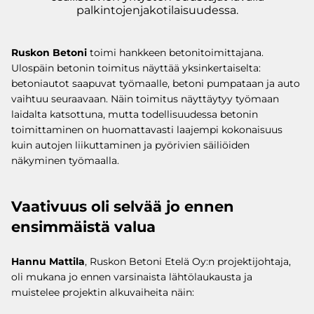
palkintojenjakotilaisuudessa.
Ruskon Betoni
toimi hankkeen betonitoimittajana.
Ulospäin betonin toimitus näyttää yksinkertaiselta:
betoniautot saapuvat työmaalle, betoni pumpataan ja auto
vaihtuu seuraavaan. Näin toimitus näyttäytyy työmaan
laidalta katsottuna, mutta todellisuudessa betonin
toimittaminen on huomattavasti laajempi kokonaisuus
kuin autojen liikuttaminen ja pyörivien säiliöiden
näkyminen työmaalla.
Vaativuus oli selvää jo ennen
ensimmäistä valua
Hannu Mattila
, Ruskon Betoni Etelä Oy:n projektijohtaja,
oli mukana jo ennen varsinaista lähtölaukausta ja
muistelee projektin alkuvaiheita näin: