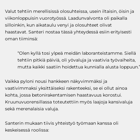
Valut tehtiin merellisissä olosuhteissa, usein iltaisin, öisin ja
viikonloppuisin vuorotyössä. Laadunvalvonta oli paikalla
silloinkin, kun aikataulu venyi ja olosuhteet olivat
haastavat. Santeri nostaa tässä yhteydessä esiin erityisesti
oman tiiminsä:
“Olen kyllä tosi ylpeä meidän laboranteistamme. Siellä
tehtiin pitkiä päiviä, oli yövaluja ja vaativia työvaiheita,
mutta kaikki saatiin hoidettua kunnialla alusta loppuun.
Vaikka pyloni nousi hankkeen näkyvimmäksi ja
vaativimmaksi yksittäiseksi rakenteeksi, se ei ollut ainoa
kohta, jossa betonirakentamisen haastavuus korostui.
Kruunuvuorensillassa toteutettiin myös laajoja kansivaluja
sekä merenalaisia valuja.
Santerin mukaan tiivis yhteistyö työmaan kanssa oli
keskeisessä roolissa: