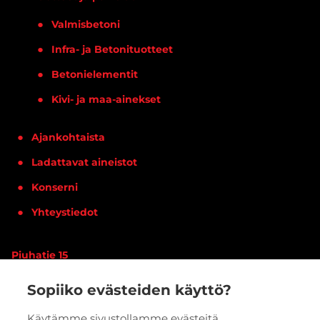
Valmisbetoni
Infra- ja Betonituotteet
Betonielementit
Kivi- ja maa-ainekset
Ajankohtaista
Ladattavat aineistot
Konserni
Yhteystiedot
Piuhatie 15
90620 OULU
Sopiiko evästeiden käyttö?
Vaihde:
020 7933 400
Käytämme sivustollamme evästeitä