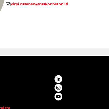
virpi.rusanen@ruskonbetoni.fi
aista