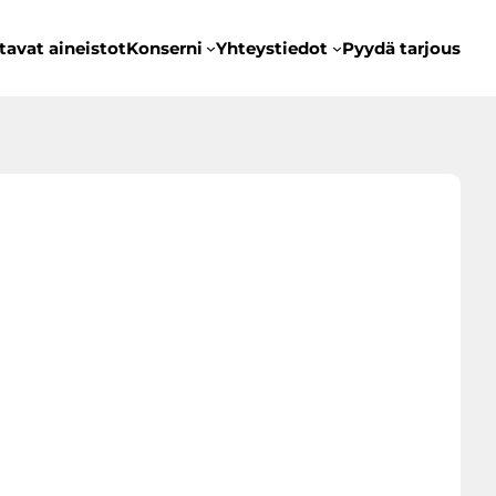
tavat aineistot
Konserni
Yhteystiedot
Pyydä tarjous