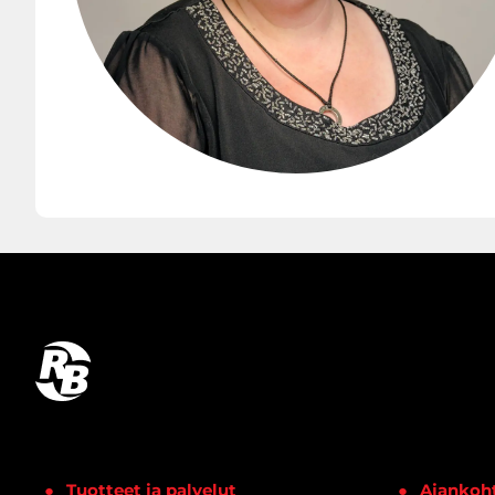
Tuotteet ja palvelut
Ajankoht