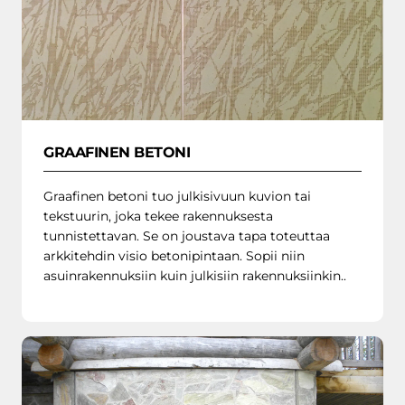
GRAAFINEN BETONI
Graafinen betoni tuo julkisivuun kuvion tai
tekstuurin, joka tekee rakennuksesta
tunnistettavan. Se on joustava tapa toteuttaa
arkkitehdin visio betonipintaan. Sopii niin
asuinrakennuksiin kuin julkisiin rakennuksiinkin..