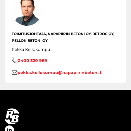
TOIMITUSJOHTAJA, NAPAPIIRIN BETONI OY, BETROC OY,
PELLON BETONI OY
Pekka Kellokumpu
0400 320 969
pekka.kellokumpu@napapiirinbetoni.fi