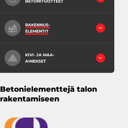
BETONITUOTTEET
JUOTOSBETONIT
VÄHÄHIILISET BETONIT
RB-KING -LAATIKKOELEMENTIT
MAAKOSTEAT BETONIT
RAKENNUS-
VÄRIBETONIT
EK-putket, pyöreät
ELEMENTIT
RUISKUBETONIT
EK-kulmaputket
BETONIPUT
KUITUBETONI
Viistetyt pyöreät putket
KET
ERIKOISBETONIT
EK-soviteputket
BETROC OY
EK-kärkikappaleet
PELLON BETONI OY
KIVI- JA MAA-
NAPAPIIRIN BETONI OY
AINEKSET
Kaivonrenkaat
Pohjarenkaat
TYKKIMÄEN SORA OY
Pohjarenkaat kourupohjalla
Kartiorenkaat
Betonielementtejä talon
Teleskooppikartiot
rakentamiseen
Kaivonkannet
BETONIKAI
Korotusrenkaat
VOT
Valurautakansistot
Väliseinät
Läpiviennit ja yhteet