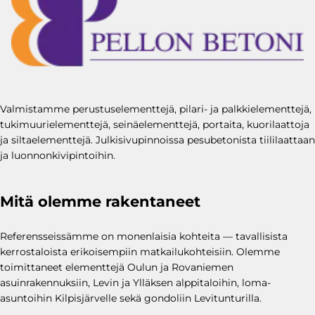
Valuliittymät EK-putkille
Valuliittymät muoviputkille
Asennuslaitteet
TUOTTEIDEN
Asennusaineet
ASENNUS
ENERGIARAKENTAMINEN
Valmistamme perustuselementtejä, pilari- ja palkkielementtejä,
BETONIPAINOT
tukimuurielementtejä, seinäelementtejä, portaita, kuorilaattoja
PYLVASJALUSTAT
ja siltaelementtejä. Julkisivupinnoissa pesubetonista tiililaattaan
LAITEKAIVOT JA PUMPPAAMOT
ja luonnonkivipintoihin.
SÄILIÖRATKAISUT
PERUSTUSPILARIT
RÄÄTÄLÖIDYT INFRARATKAISUT
Mitä olemme rakentaneet
RB ROCKLINE
Referensseissämme on monenlaisia kohteita — tavallisista
Betoniblokit
kerrostaloista erikoisempiin matkailukohteisiin. Olemme
Ruokintakourut
MUUT
toimittaneet elementtejä Oulun ja Rovaniemen
Loiskekupit
BETONITUOTTEE
asuinrakennuksiin, Levin ja Ylläksen alppitaloihin, loma-
Vesikourut ja loiskekivien jatkot
T
asuntoihin Kilpisjärvelle sekä gondoliin Levitunturilla.
Lietekuilut