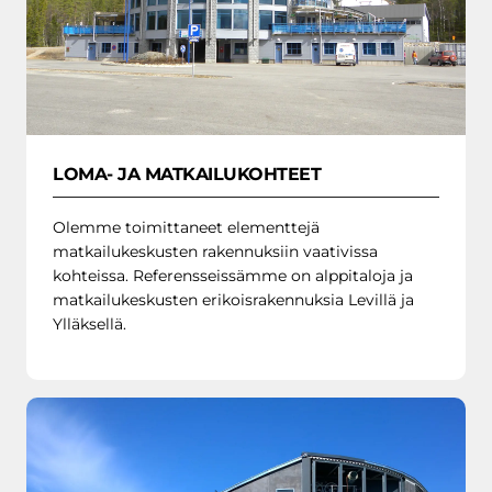
LOMA- JA MATKAILUKOHTEET
Olemme toimittaneet elementtejä
matkailukeskusten rakennuksiin vaativissa
kohteissa. Referensseissämme on alppitaloja ja
matkailukeskusten erikoisrakennuksia Levillä ja
Ylläksellä.