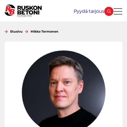
Siirry
sisältöön
Pyydä tarjous
Etusivu
Mikko Termonen