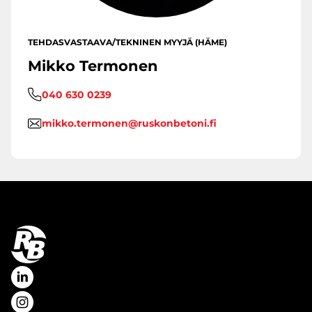
TEHDASVASTAAVA/TEKNINEN MYYJÄ (HÄME)
Mikko Termonen
040 630 0239
mikko.termonen@ruskonbetoni.fi