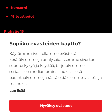
Konserni
Yhteystiedot
Piuhatie 15
90620 OULU
Sopiiko evästeiden käyttö?
Vaihde:
020 7933 400
Käytämme sivustollamme evästeitä
kerätäksemme ja analysoidaksemme sivuston
PYYDÄ TARJOUS
VERKKOKAUPPA
suorituskykyä ja käyttöä, tarjotaksemme
sosiaalisen median ominaisuuksia sekä
parantaaksemme ja räätälöidäksemme sisältöä ja
mainoksia.
Lue lisää
Hyväksy evästeet