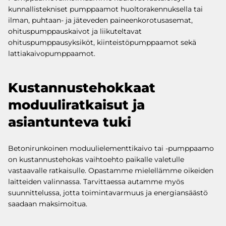
kunnallistekniset pumppaamot huoltorakennuksella tai
ilman, puhtaan- ja jäteveden paineenkorotusasemat,
ohituspumppauskaivot ja liikuteltavat
ohituspumppausyksiköt, kiinteistöpumppaamot sekä
lattiakaivopumppaamot.
Kustannustehokkaat
moduuliratkaisut ja
asiantunteva tuki
Betonirunkoinen moduulielementtikaivo tai -pumppaamo
on kustannustehokas vaihtoehto paikalle valetulle
vastaavalle ratkaisulle. Opastamme mielellämme oikeiden
laitteiden valinnassa. Tarvittaessa autamme myös
suunnittelussa, jotta toimintavarmuus ja energiansäästö
saadaan maksimoitua.