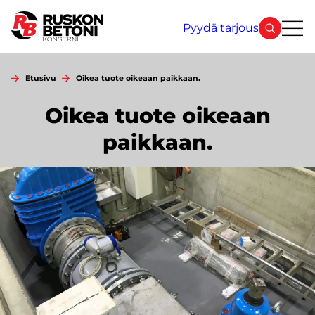
Siirry
sisältöön
Pyydä tarjous
Etusivu
Oikea tuote oikeaan paikkaan.
Oikea tuote oikeaan
paikkaan.