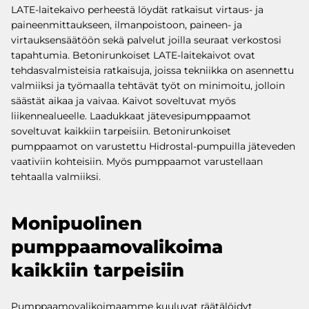
LATE-laitekaivo perheestä löydät ratkaisut virtaus- ja
paineenmittaukseen, ilmanpoistoon, paineen- ja
virtauksensäätöön sekä palvelut joilla seuraat verkostosi
tapahtumia. Betonirunkoiset LATE-laitekaivot ovat
tehdasvalmisteisia ratkaisuja, joissa tekniikka on asennettu
valmiiksi ja työmaalla tehtävät työt on minimoitu, jolloin
säästät aikaa ja vaivaa. Kaivot soveltuvat myös
liikennealueelle. Laadukkaat jätevesipumppaamot
soveltuvat kaikkiin tarpeisiin. Betonirunkoiset
pumppaamot on varustettu Hidrostal-pumpuilla jäteveden
vaativiin kohteisiin. Myös pumppaamot varustellaan
tehtaalla valmiiksi.
Monipuolinen
pumppaamovalikoima
kaikkiin tarpeisiin
Pumppaamovalikoimaamme kuuluvat räätälöidyt