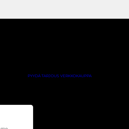
PYYDÄ TARJOUS
VERKKOKAUPPA
emme