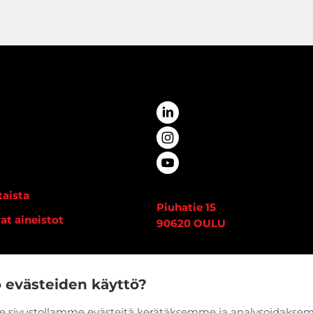
aista
Piuhatie 15
at aineistot
90620 OULU
i
Vaihde:
020 7933 400
edot
o evästeiden käyttö?
 sivustollamme evästeitä kerätäksemme ja analysoidaks