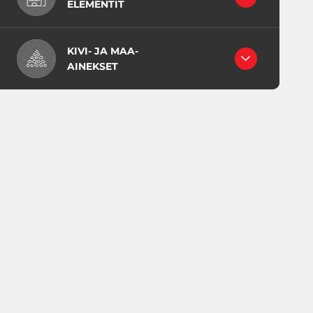
ELEMENTIT
VÄRIBETONIT
EK-kulmaputket
BETONIPUT
RUISKUBETONIT
Viistetyt pyöreät putket
BETROC OY
KET
KUITUBETONI
EK-soviteputket
KIVI- JA MAA-
PELLON BETONI OY
ERIKOISBETONIT
EK-kärkikappaleet
AINEKSET
NAPAPIIRIN BETONI OY
Kaivonrenkaat
TYKKIMÄEN SORA OY
Pohjarenkaat
Pohjarenkaat kourupohjalla
Kartiorenkaat
Teleskooppikartiot
Kaivonkannet
BETONIKAI
Korotusrenkaat
VOT
Valurautakansistot
Väliseinät
Läpiviennit ja yhteet
Valuliittymät EK-putkille
Valuliittymät muoviputkille
Asennuslaitteet
TUOTTEIDEN