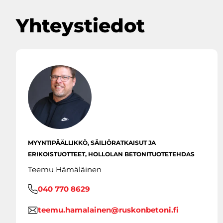
Asennusaineet
ASENNUS
Yhteystiedot
ENERGIARAKENTAMINEN
BETONIPAINOT
PYLVASJALUSTAT
LAITEKAIVOT JA PUMPPAAMOT
SÄILIÖRATKAISUT
PERUSTUSPILARIT
RÄÄTÄLÖIDYT INFRARATKAISUT
RB ROCKLINE
Betoniblokit
Ruokintakourut
MUUT
MYYNTIPÄÄLLIKKÖ, SÄILIÖRATKAISUT JA
Loiskekupit
BETONITUOTTEE
ERIKOISTUOTTEET, HOLLOLAN BETONITUOTETEHDAS
Vesikourut ja loiskekivien jatkot
T
Lietekuilut
Teemu Hämäläinen
LIIKENNE-ESTEET
040 770 8629
REUNAKIVET
teemu.hamalainen@ruskonbetoni.fi