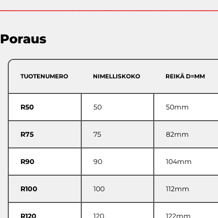
Poraus
TUOTENUMERO
NIMELLISKOKO
REIKÄ D=MM
R50
50
50mm
R75
75
82mm
R90
90
104mm
R100
100
112mm
R120
120
122mm