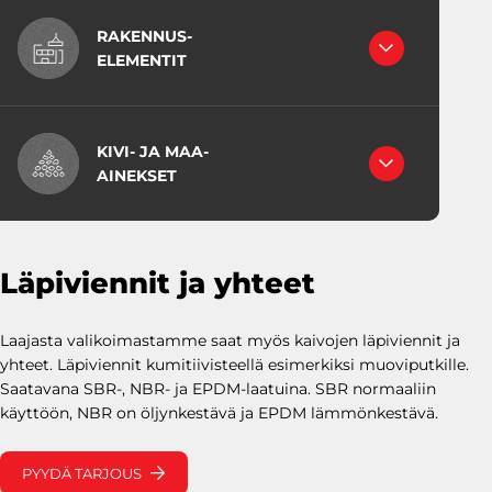
RB-KING -LAATIKKOELEMENTIT
MAAKOSTEAT BETONIT
RAKENNUS-
VÄRIBETONIT
EK-putket, pyöreät
ELEMENTIT
RUISKUBETONIT
EK-kulmaputket
BETONIPUT
KUITUBETONI
Viistetyt pyöreät putket
KET
ERIKOISBETONIT
EK-soviteputket
BETROC OY
EK-kärkikappaleet
PELLON BETONI OY
KIVI- JA MAA-
NAPAPIIRIN BETONI OY
AINEKSET
Kaivonrenkaat
Pohjarenkaat
TYKKIMÄEN SORA OY
Pohjarenkaat kourupohjalla
Kartiorenkaat
Läpiviennit ja yhteet
Teleskooppikartiot
Kaivonkannet
BETONIKAI
Laajasta valikoimastamme saat myös kaivojen läpiviennit ja
Korotusrenkaat
VOT
yhteet. Läpiviennit kumitiivisteellä esimerkiksi muoviputkille.
Valurautakansistot
Saatavana SBR-, NBR- ja EPDM-laatuina. SBR normaaliin
Väliseinät
käyttöön, NBR on öljynkestävä ja EPDM lämmönkestävä.
Läpiviennit ja yhteet
Valuliittymät EK-putkille
Valuliittymät muoviputkille
PYYDÄ TARJOUS