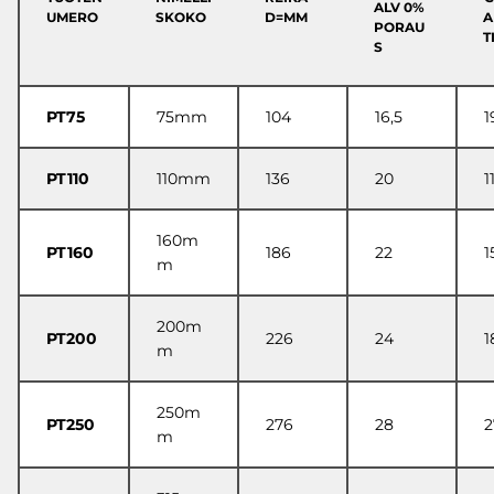
ALV 0%
UMERO
SKOKO
D=MM
A
PORAU
T
S
PT75
75mm
104
16,5
1
PT110
110mm
136
20
1
160m
PT160
186
22
1
m
200m
PT200
226
24
1
m
250m
PT250
276
28
2
m