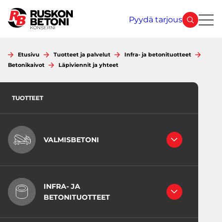
Siirry
sisältöön
Pyydä tarjous
Etusivu
Tuotteet ja palvelut
Infra- ja betonituotteet
Betonikaivot
Läpiviennit ja yhteet
TUOTTEET
VALMISBETONI
RAKENNEBETONIT
LATTIABETONIT
INFRA- JA
INFRABETONI
BETONITUOTTEET
JUOTOSBETONIT
VÄHÄHIILISET BETONIT