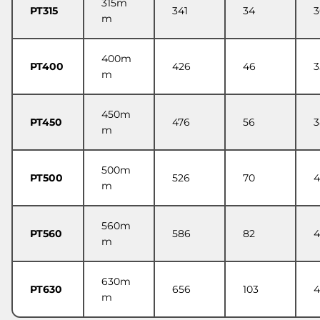
315m
PT315
341
34
3
m
400m
PT400
426
46
3
m
450m
PT450
476
56
3
m
500m
PT500
526
70
4
m
560m
PT560
586
82
4
m
630m
PT630
656
103
4
m