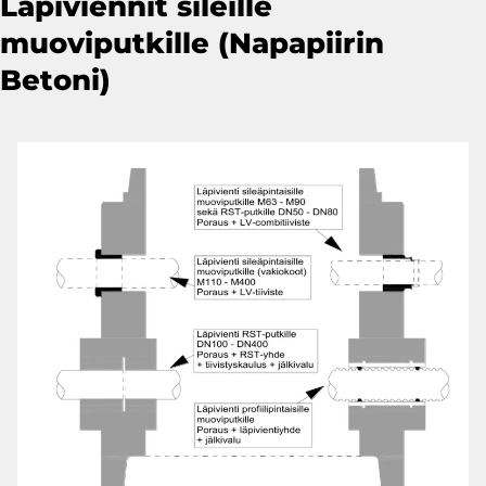
Läpiviennit sileille
muoviputkille (Napapiirin
Betoni)