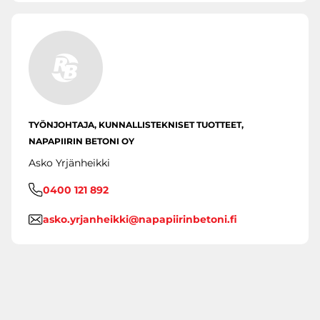
TYÖNJOHTAJA, KUNNALLISTEKNISET TUOTTEET,
NAPAPIIRIN BETONI OY
Asko Yrjänheikki
0400 121 892
asko.yrjanheikki@napapiirinbetoni.fi