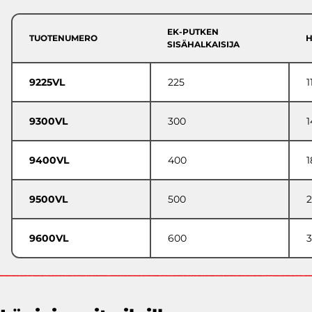
EK-PUTKEN
TUOTENUMERO
H
SISÄHALKAISIJA
9225VL
225
1
9300VL
300
1
9400VL
400
1
9500VL
500
9600VL
600
3