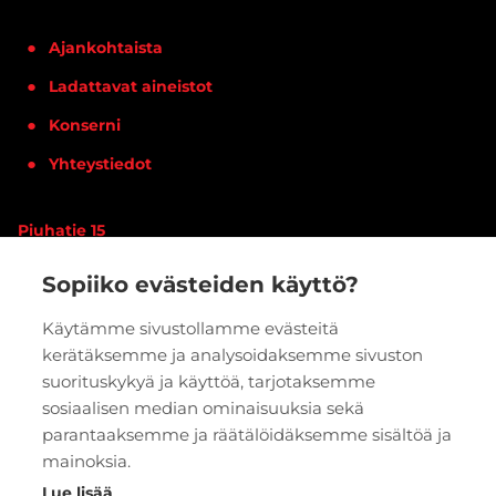
Ajankohtaista
Ladattavat aineistot
Konserni
Yhteystiedot
Piuhatie 15
90620 OULU
Sopiiko evästeiden käyttö?
Vaihde:
020 7933 400
Käytämme sivustollamme evästeitä
kerätäksemme ja analysoidaksemme sivuston
PYYDÄ TARJOUS
VERKKOKAUPPA
suorituskykyä ja käyttöä, tarjotaksemme
sosiaalisen median ominaisuuksia sekä
parantaaksemme ja räätälöidäksemme sisältöä ja
mainoksia.
Lue lisää