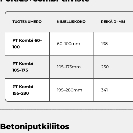
TUOTENUMERO
NIMELLISKOKO
REIKÄ D=MM
PT Kombi 60–
60–100mm
138
100
PT Kombi
105–175mm
250
105–175
PT Kombi
195–280mm
341
195–280
Betoniputkiliitos