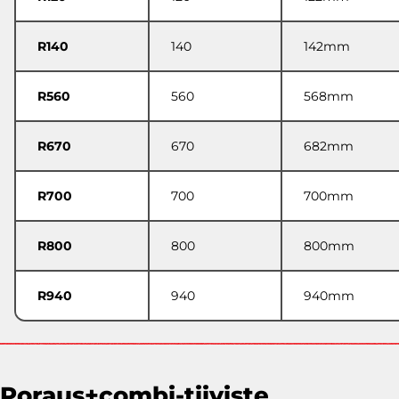
R140
140
142mm
R560
560
568mm
R670
670
682mm
R700
700
700mm
R800
800
800mm
R940
940
940mm
Poraus+combi-tiiviste