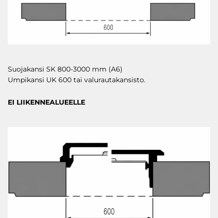
Suojakansi SK 800-3000 mm (A6)
Umpikansi UK 600 tai valurautakansisto.
EI LIIKENNEALUEELLE