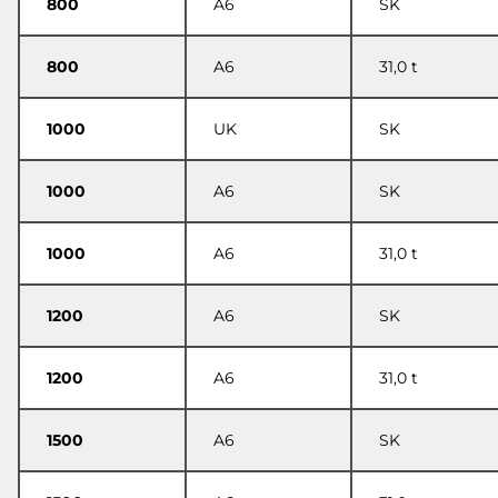
800
A6
SK
800
A6
31,0 t
1000
UK
SK
1000
A6
SK
1000
A6
31,0 t
1200
A6
SK
1200
A6
31,0 t
1500
A6
SK