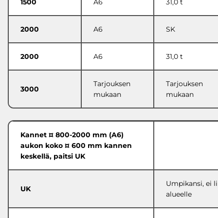
1500
A6
31,0 t
2000
A6
SK
2000
A6
31,0 t
Tarjouksen
Tarjouksen
3000
mukaan
mukaan
Kannet ¤ 800-2000 mm (A6)
aukon koko ¤ 600 mm kannen
keskellä, paitsi UK
Umpikansi, ei l
UK
alueelle