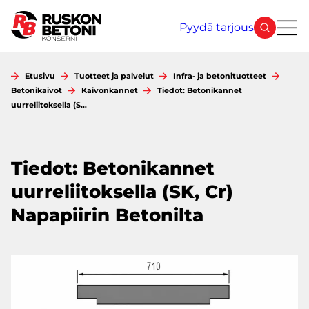
Siirry
sisältöön
Pyydä tarjous
Etusivu
Tuotteet ja palvelut
Infra- ja betonituotteet
Betonikaivot
Kaivonkannet
Tiedot: Betonikannet
uurreliitoksella (S…
Tiedot: Betonikannet
uurreliitoksella (SK, Cr)
Napapiirin Betonilta