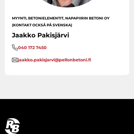
MYYNTI, BETONIELEMENTIT, NAPAPIIRIN BETONI OY
(KONTAKT OCKSÅ PÅ SVENSKA)
Jaakko Pakisjärvi
040 172 7450
jaakko.pakisjarvi@pellonbetoni.fi