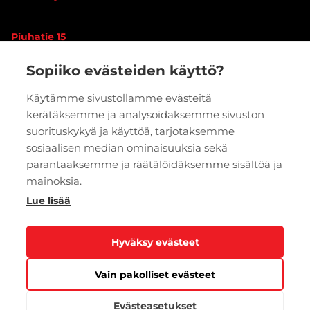
Piuhatie 15
90620 OULU
Sopiiko evästeiden käyttö?
Vaihde:
020 7933 400
Käytämme sivustollamme evästeitä
kerätäksemme ja analysoidaksemme sivuston
PYYDÄ TARJOUS
VERKKOKAUPPA
suorituskykyä ja käyttöä, tarjotaksemme
sosiaalisen median ominaisuuksia sekä
parantaaksemme ja räätälöidäksemme sisältöä ja
mainoksia.
Lue lisää
Hyväksy evästeet
Vain pakolliset evästeet
Tietosuoja
Evästeasetukset